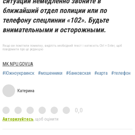
ситуаций немедленно звоните в
ближайший отдел полиции или по
телефону спецлинии «102». Будьте
внимательными и осторожными.
Якщо ви помітили помилку, виділіть необхідний текст і натисніть Ctrl + Enter, щоб
повідомити про це редакцію
MK.NPU.GOV.UA
#Южноукраинск
#мошенники
#банковская
#карта
#телефон
Катерина
0,0
Авторизуйтесь
, щоб оцінити