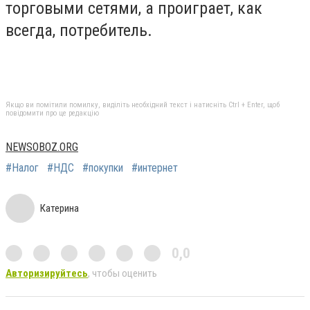
торговыми сетями, а проиграет, как
всегда, потребитель.
Якщо ви помітили помилку, виділіть необхідний текст і натисніть Ctrl + Enter, щоб
повідомити про це редакцію
NEWSOBOZ.ORG
#Налог
#НДС
#покупки
#интернет
Катерина
0,0
Авторизируйтесь
, чтобы оценить