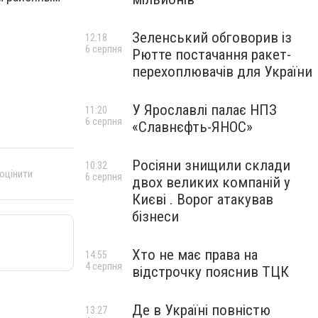
Зеленський обговорив із
12:18
6 серпня
Рютте постачання ракет-
перехоплювачів для України
У Ярославлі палає НПЗ
11:20
6 серпня
«Славнєфть-ЯНОС»
Росіяни знищили склади
10:32
 оцінити
6 серпня
двох великих компаній у
Києві . Ворог атакував
бізнеси
Хто не має права на
14:55
4 серпня
відстрочку пояснив ТЦК
Де в Україні повністю
13:27