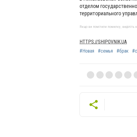
отделом государственно
территориального управ
Якщо ви помітили помилку, виділіть нео
HTTPS://SHIPOVNIK.UA
#Новая
#семья
#брак
#с