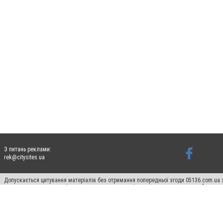
З питань реклами:
rek@citysites.ua
Допускається цитування матеріалів без отримання попередньої згоди 05136.com.ua з
для пошукових систем гіперпосилання на цитовані статті не нижче другого абзацу в
Матеріали з плашками "Новини компаній", "Промо", "Партнерський матеріал", "Партнер