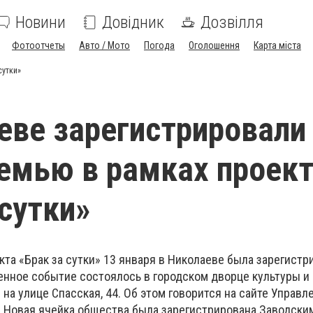
Новини
Довідник
Дозвілля
Фотоотчеты
Авто / Мото
Погода
Оголошення
Карта міста
сутки»
еве зарегистрировали
емью в рамках проек
 сутки»
кта «Брак за сутки» 13 января в Николаеве была зарегистр
енное событие состоялось в городском дворце культуры и
а улице Спасская, 44. Об этом говорится на
сайте
Управле
. Новая ячейка общества была зарегистрирована Заводск