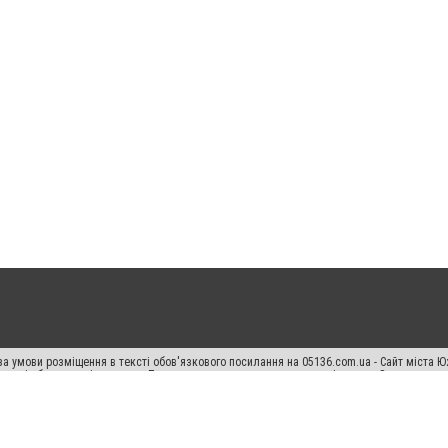
а умови розміщення в тексті обов'язкового посилання на 05136.com.ua - Сайт міста Ю
 тексті або в якості джерела. Порушення виняткових прав переслідується Законом.
ський спецпроєкт", "Політичні новини", "Пресреліз", "PR", "Офіційно", "Політична рек