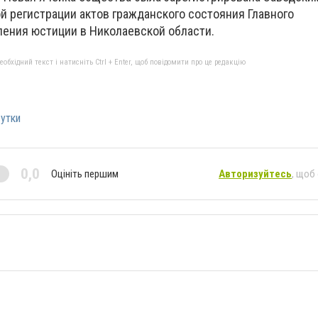
й регистрации актов гражданского состояния Главного
ления юстиции в Николаевской области.
бхідний текст і натисніть Ctrl + Enter, щоб повідомити про це редакцію
утки
0,0
Оцініть першим
Авторизуйтесь
, щоб