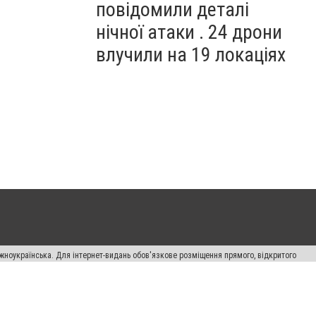
повідомили деталі
нічної атаки . 24 дрони
влучили на 19 локаціях
жноукраїнська. Для інтернет-видань обов'язкове розміщення прямого, відкритого
лама" публікуються на правах реклами.