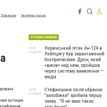
Довідкова
Эксперты города
ОСТАННІ НОВИНИ
Український літак Ан-124 в
14:59
6 серпня
Лейпцигу був завантажений
та
боєприпасами. Дрон, який
«висів» над ним, пройшов
через систему виявлення —
медіа
ирована
Стефанішина після обрання
13:50
6 серпня
"запобіжки" зробила першу
ния юстиции
заяву . "Я не маю таких
им районным
мільйонів"