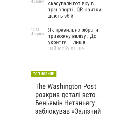
4 серпня
скасували готівку в
транспорті . QR-квитки
дають збій
Як правильно зібрати
12:33
4 серпня
тривожну валізу . До
укриття — лише
найнеобхідніше
ТОП НОВИНИ
The Washington Post
розкрив деталі вето .
Беньямін Нетаньягу
заблокував «Залізний