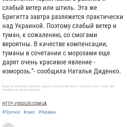
слабый ветер или штиль. Эта же
Бригитта завтра разляжется практически
над Украиной. Поэтому слабый ветер и
туман, к сожалению, со смогами
вероятны. В качестве компенсации,
туманы в сочетании с морозами еще
дарят очень красивое явление -
изморозь."- сообщила Наталья Диденко.
Якщо ви помітили помилку, виділіть необхідний текст і натисніть Ctrl + Enter, щоб
повідомити про це редакцію
HTTP://VGOLOS.COM.UA
#Прогноз
#смог
#Украина