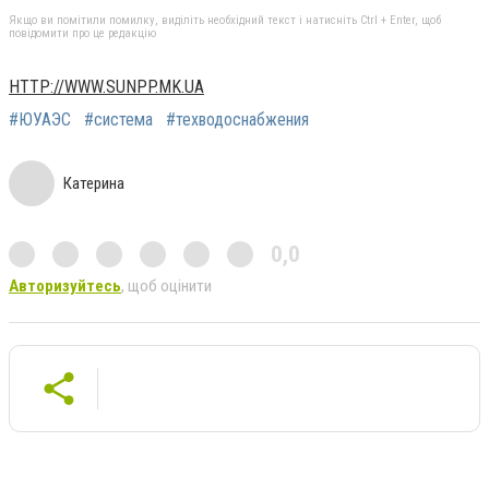
Якщо ви помітили помилку, виділіть необхідний текст і натисніть Ctrl + Enter, щоб
повідомити про це редакцію
HTTP://WWW.SUNPP.MK.UA
#ЮУАЭС
#система
#техводоснабжения
Катерина
0,0
Авторизуйтесь
, щоб оцінити