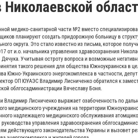
в Николаевской облас
нной медико-санитарной части №2 вместо специализирова
щиков планируют создать придорожную больницу в структ
ного округа. Это стало известно из письма, которое получ
017 от и.о. начальника управления здравоохранения Никол
 Дячука. Учитывая остроту вопроса и возможные негатив
ринятия такого решения для общества Южноукраинска в це
ва Южно-Украинского энергокомплекса в частности, депут
ректор ОП ЮУАЭС Владимир Лисниченко обратился к замес
кой облгосадминистрации Вячеславу Боня.
ии Владимир Лисниченко выражает озабоченность по дал
ого медицинского учреждения на территории Южноукраинс
нного надлежащего медицинского обслуживания атомщико
я руководства управления здравоохранения облгосадмини
ям действующего законодательства Украины и вызовет ре
ва энергокомплекса и жителей города.