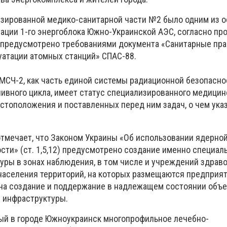
зированной медико-санитарной части №2 было одним из 
ации 1-го энергоблока Южно-Украинской АЭС, согласно пр
 предусмотрено требованиями документа «Санитарные пр
уатации атомных станций» СПАС-88.
СМСЧ-2, как часть единой системы радиационной безопасно
ливного цикла, имеет статус специализированного медицин
стоположения и поставленных перед ним задач, о чем указ
тмечает, что Законом Украины «Об использовании ядерной
сти» (ст. 1,5,12) предусмотрено создание именно специал
уры в зонах наблюдения, в том числе и учреждений здрав
аселения территорий, на которых размещаются предприят
на создание и поддержание в надлежащем состоянии объ
 инфраструктуры.
ый в городе Южноукраинск многопрофильное лечебно-