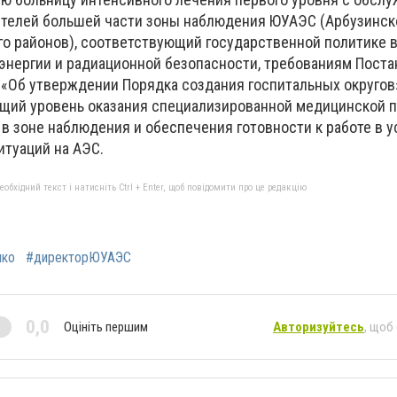
ителей большей части зоны наблюдения ЮУАЭС (Арбузинско
го районов), соответствующий государственной политике 
энергии и радиационной безопасности, требованиям Пост
 «Об утверждении Порядка создания госпитальных округов
щий уровень оказания специализированной медицинской 
 в зоне наблюдения и обеспечения готовности к работе в 
туаций на АЭС.
бхідний текст і натисніть Ctrl + Enter, щоб повідомити про це редакцію
нко
#директорЮУАЭС
0,0
Оцініть першим
Авторизуйтесь
, щоб