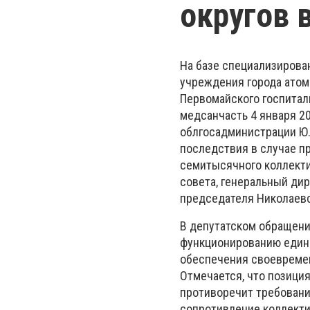
округов 
На базе специализирова
учреждения города атом
Первомайского госпиталь
медсанчасть 4 января 2
облгосадминистрации Ю.
последствия в случае п
семитысячного коллекти
совета, генеральный ди
председателя Николаевс
В депутатском обращен
функционированию един
обеспечения своевреме
Отмечается, что позици
противоречит требовани
сопротивление коллекти