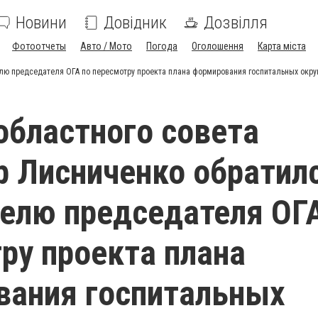
Новини
Довідник
Дозвілля
Фотоотчеты
Авто / Мото
Погода
Оголошення
Карта міста
лю председателя ОГА по пересмотру проекта плана формирования госпитальных окру
областного совета
 Лисниченко обратилс
елю председателя ОГ
ру проекта плана
вания госпитальных