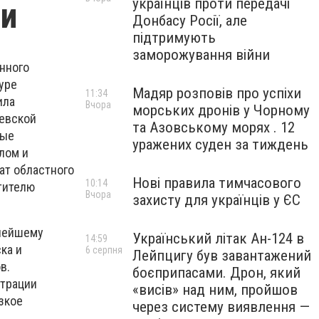
українців проти передачі
ти
Донбасу Росії, але
підтримують
заморожування війни
нного
уре
Мадяр розповів про успіхи
11:34
ила
Вчора
морських дронів у Чорному
аевской
та Азовському морях . 12
ные
уражених суден за тиждень
лом и
ат областного
Нові правила тимчасового
10:14
тителю
Вчора
захисту для українців у ЄС
ьнейшему
Український літак Ан-124 в
14:59
ка и
6 серпня
Лейпцигу був завантажений
в.
боєприпасами. Дрон, який
страции
«висів» над ним, пройшов
зкое
через систему виявлення —