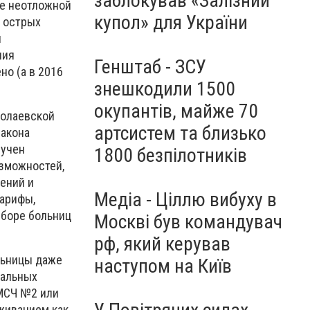
заблокував «Залізний
ие неотложной
купол» для України
 острых
л
ния
Генштаб - ЗСУ
о (а в 2016
знешкодили 1500
окупантів, майже 70
колаевской
артсистем та близько
Закона
зучен
1800 безпілотників
озможностей,
ений и
Медіа - Ціллю вибуху в
тарифы,
ыборе больниц
Москві був командувач
рф, який керував
льницы даже
наступом на Київ
тальных
СМСЧ №2 или
живанием как