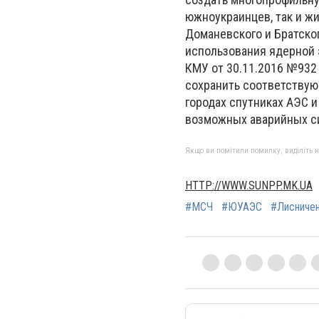
южноукраинцев, так и ж
Доманевского и Братско
использования ядерной 
КМУ от 30.11.2016 №932
сохранить соответствую
городах спутниках АЭС и
возможных аварийных си
Якщо ви помітили помилку, виділіть нео
HTTP://WWW.SUNPP.MK.UA
#МСЧ
#ЮУАЭС
#Лисниче