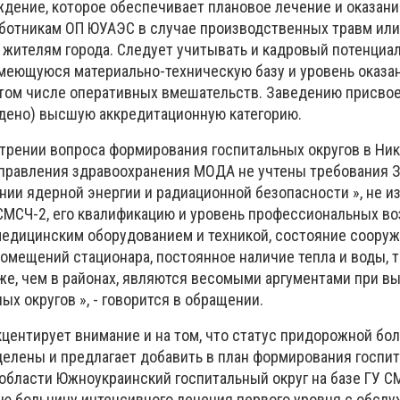
дение, которое обеспечивает плановое лечение и оказан
ботникам ОП ЮУАЭС в случае производственных травм или
м жителям города. Следует учитывать и кадровый потенциа
меющуюся материально-техническую базу и уровень оказа
том числе оперативных вмешательств. Заведению присвоен
дено) высшую аккредитационную категорию.
отрении вопроса формирования госпитальных округов в Ни
правления здравоохранения МОДА не учтены требования 
нии ядерной энергии и радиационной безопасности », не и
СМСЧ-2, его квалификацию и уровень профессиональных в
едицинским оборудованием и техникой, состояние сооруж
мещений стационара, постоянное наличие тепла и воды, 
же, чем в районах, являются весомыми аргументами при в
ых округов », - говорится в обращении.
центирует внимание и на том, что статус придорожной бо
делены и предлагает добавить в план формирования госпи
 области Южноукраинский госпитальный округ на базе ГУ 
ю больницу интенсивного лечения первого уровня с обслу