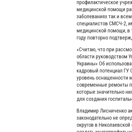
профилактическое учреж
медицинской помощи ра
заболеваниях так и все
специалистов СМСЧ-2, и
медицинской помощи, в 
году повторно подтверж
«Считаю, что при рассм
области руководством У
Украины« Об использова
кадровый потенциал ГУ 
уровень оснащенности м
современные ремонты по
которые значительно ни
для создания госпитальн
Владимир Лисниченко ак
законодательно не опре
округов в Николаевской
создать многопрофильну