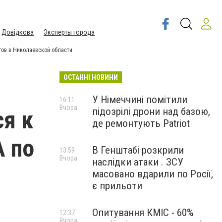
Довідкова
Эксперты города
гов в Николаевской области
ОСТАННІ НОВИНИ
У Німеччині помітили
16:11
Вчора
підозрілі дрони над базою,
я к
де ремонтують Patriot
А по
В Генштабі розкрили
13:59
Вчора
наслідки атаки . ЗСУ
масовано вдарили по Росії,
є прильоти
Опитування КМІС - 60%
12:37
Вчора