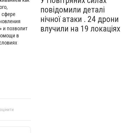
У Повітряних силах
го,
повідомили деталі
в сфере
нічної атаки . 24 дрони
ановления
влучили на 19 локаціях
» и позволит
помощи в
условиях
 оцінити