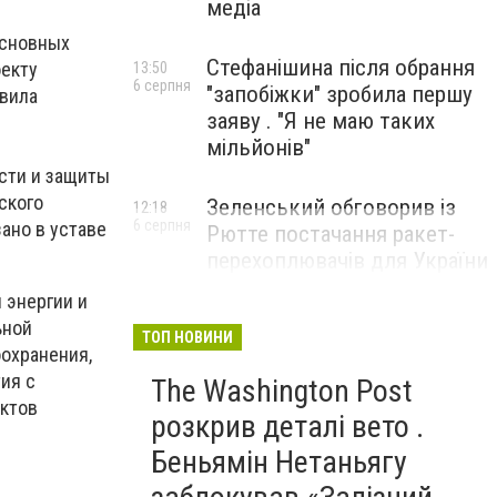
медіа
основных
Стефанішина після обрання
оекту
13:50
6 серпня
"запобіжки" зробила першу
авила
заяву . "Я не маю таких
мільйонів"
сти и защиты
ского
Зеленський обговорив із
12:18
6 серпня
ано в уставе
Рютте постачання ракет-
перехоплювачів для України
 энергии и
ьной
ТОП НОВИНИ
оохранения,
ия с
The Washington Post
ектов
розкрив деталі вето .
Беньямін Нетаньягу