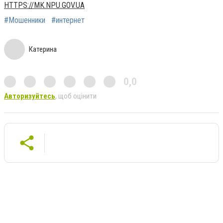
HTTPS://MK.NPU.GOV.UA
#Мошенники
#интернет
Катерина
0,0
Авторизуйтесь
, щоб оцінити