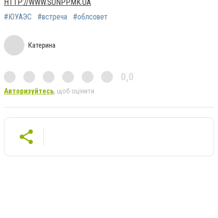
HTTP://WWW.SUNPP.MK.UA
#ЮУАЭС
#встреча
#облсовет
Катерина
0,0
Авторизуйтесь
, щоб оцінити