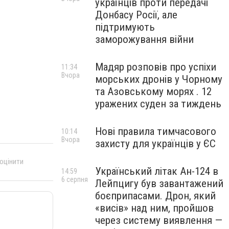
українців проти передачі
Донбасу Росії, але
підтримують
заморожування війни
Мадяр розповів про успіхи
11:34
Вчора
морських дронів у Чорному
та Азовському морях . 12
уражених суден за тиждень
Нові правила тимчасового
10:14
Вчора
захисту для українців у ЄС
 оцінити
Український літак Ан-124 в
14:59
6 серпня
Лейпцигу був завантажений
боєприпасами. Дрон, який
«висів» над ним, пройшов
через систему виявлення —