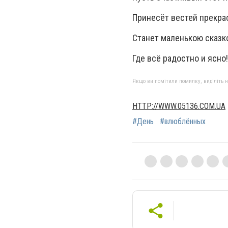
Принесёт вестей прекра
Станет маленькою сказк
Где всё радостно и ясно!
Якщо ви помітили помилку, виділіть нео
HTTP://WWW.05136.COM.UA
#День
#влюблённых