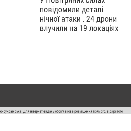
У Повітряних силах
повідомили деталі
нічної атаки . 24 дрони
влучили на 19 локаціях
жноукраїнська. Для інтернет-видань обов'язкове розміщення прямого, відкритого
лама" публікуються на правах реклами.