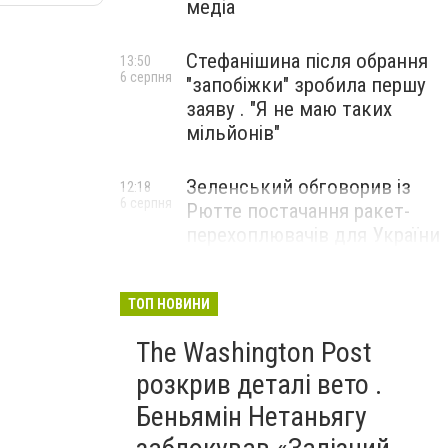
медіа
Стефанішина після обрання
13:50
6 серпня
"запобіжки" зробила першу
заяву . "Я не маю таких
мільйонів"
Зеленський обговорив із
12:18
6 серпня
Рютте постачання ракет-
перехоплювачів для України
ТОП НОВИНИ
The Washington Post
розкрив деталі вето .
Беньямін Нетаньягу