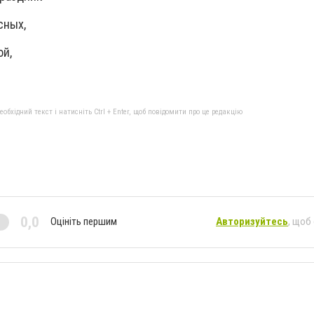
сных,
ой,
бхідний текст і натисніть Ctrl + Enter, щоб повідомити про це редакцію
0,0
Оцініть першим
Авторизуйтесь
, щоб