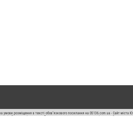
а умови розміщення в тексті обов'язкового посилання на 05136.com.ua - Сайт міста Ю
 тексті або в якості джерела. Порушення виняткових прав переслідується Законом.
ський спецпроєкт", "Політичні новини", "Пресреліз", "PR", "Офіційно", "Політична рек