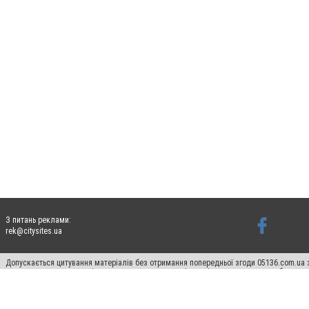
З питань реклами:
rek@citysites.ua
Допускається цитування матеріалів без отримання попередньої згоди 05136.com.ua з
для пошукових систем гіперпосилання на цитовані статті не нижче другого абзацу в
Матеріали з плашками "Новини компаній", "Промо", "Партнерський матеріал", "Партнер