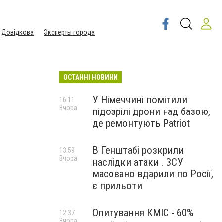
Довідкова
Эксперты города
ОСТАННІ НОВИНИ
У Німеччині помітили
16:11
Вчора
підозрілі дрони над базою,
де ремонтують Patriot
В Генштабі розкрили
13:59
Вчора
наслідки атаки . ЗСУ
масовано вдарили по Росії,
є прильоти
Опитування КМІС - 60%
12:37
Вчора