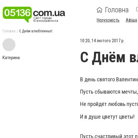
Головна
Нерухомість
Афіша
Головна
С Днём влюбленных!
10:20, 14 лютого 2017 р.
С Днём 
Катерина
В день святого Валентин
Пусть сбываются мечты,
Не пройдёт любовь пуст
И в душе цветут цветы!
Пусть счастливый этот 