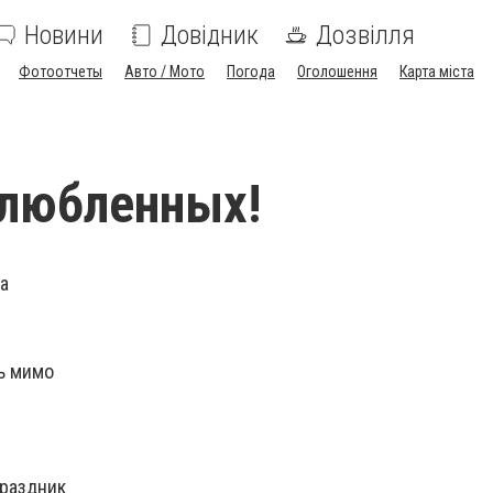
Новини
Довідник
Дозвілля
Фотоотчеты
Авто / Мото
Погода
Оголошення
Карта міста
влюбленных!
а
ь мимо
праздник