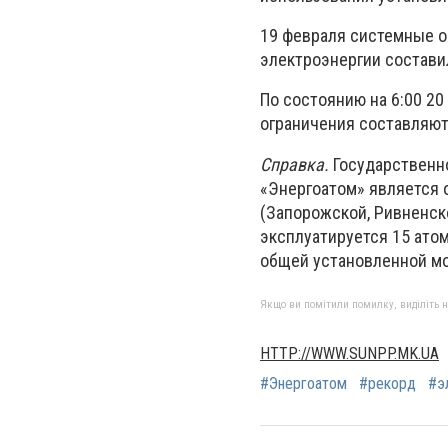
19 февраля системные о
электроэнергии составил
По состоянию на 6:00 20
ограничения составляют
Справка.
Государственн
«Энергоатом» является
(Запорожской, Ривненск
эксплуатируется 15 атом
общей установленной мо
Якщо ви помітили помилку, виділіть нео
HTTP://WWW.SUNPP.MK.UA
#Энергоатом
#рекорд
#э