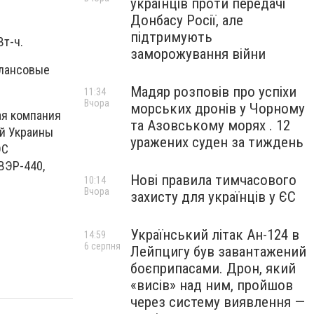
українців проти передачі
Донбасу Росії, але
підтримують
Вт-ч.
заморожування війни
алансовые
Мадяр розповів про успіхи
11:34
Вчора
морських дронів у Чорному
ая компания
та Азовському морях . 12
й Украины
уражених суден за тиждень
ЭС
ВЭР-440,
Нові правила тимчасового
10:14
Вчора
захисту для українців у ЄС
Український літак Ан-124 в
14:59
6 серпня
Лейпцигу був завантажений
боєприпасами. Дрон, який
«висів» над ним, пройшов
через систему виявлення —