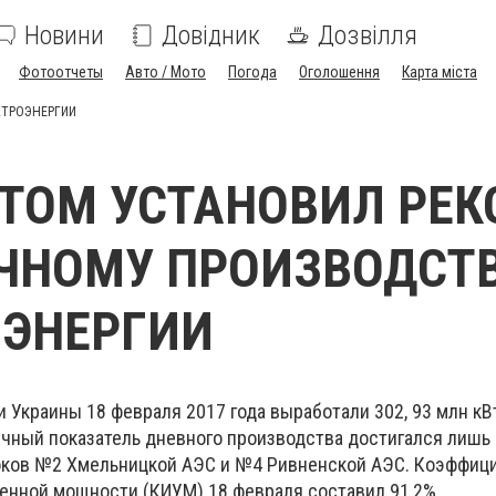
Новини
Довідник
Дозвілля
Фотоотчеты
Авто / Мото
Погода
Оголошення
Карта міста
КТРОЭНЕРГИИ
ТОМ УСТАНОВИЛ РЕК
ЧНОМУ ПРОИЗВОДСТ
ОЭНЕРГИИ
 Украины 18 февраля 2017 года выработали 302, 93 млн кВ
ичный показатель дневного производства достигался лишь 
оков №2 Хмельницкой АЭС и №4 Ривненской АЭС. Коэффиц
енной мощности (КИУМ) 18 февраля составил 91,2%.