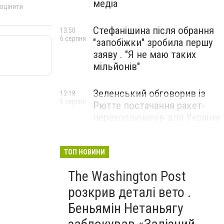
медіа
 оцінити
Стефанішина після обрання
13:50
6 серпня
"запобіжки" зробила першу
заяву . "Я не маю таких
мільйонів"
Зеленський обговорив із
12:18
6 серпня
Рютте постачання ракет-
перехоплювачів для України
ТОП НОВИНИ
The Washington Post
розкрив деталі вето .
Беньямін Нетаньягу