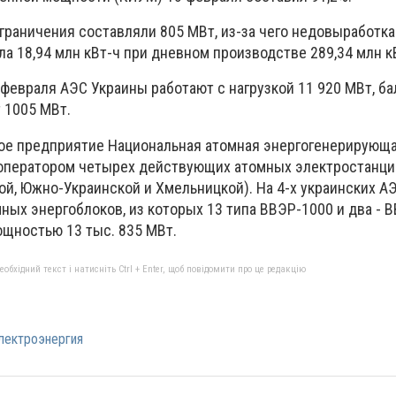
граничения составляли 805 МВт, из-за чего недовыработка
а 18,94 млн кВт-ч при дневном производстве 289,34 млн к
 февраля АЭС Украины работают с нагрузкой 11 920 МВт, б
 1005 МВт.
ое предприятие Национальная атомная энергогенерирующ
 оператором четырех действующих атомных электростанци
ой, Южно-Украинской и Хмельницкой). На 4-х украинских А
ных энергоблоков, из которых 13 типа ВВЭР-1000 и два - В
щностью 13 тыс. 835 МВт.
бхідний текст і натисніть Ctrl + Enter, щоб повідомити про це редакцію
лектроэнергия