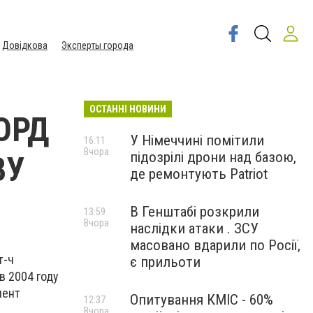
Довідкова
Эксперты города
ОСТАННІ НОВИНИ
ОРД
У Німеччині помітили
16:11
Вчора
підозрілі дрони над базою,
ВУ
де ремонтують Patriot
В Генштабі розкрили
13:59
Вчора
наслідки атаки . ЗСУ
масовано вдарили по Росії,
т-ч
є прильоти
в 2004 году
иент
Опитування КМІС - 60%
12:37
Вчора