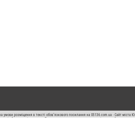
а умови розміщення в тексті обов'язкового посилання на 05136.com.ua - Сайт міста Ю
 тексті або в якості джерела. Порушення виняткових прав переслідується Законом.
ський спецпроєкт", "Політичні новини", "Пресреліз", "PR", "Офіційно", "Політична рек