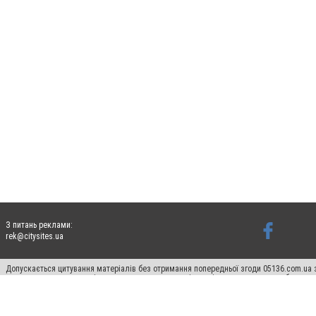
З питань реклами:
rek@citysites.ua
Допускається цитування матеріалів без отримання попередньої згоди 05136.com.ua з
для пошукових систем гіперпосилання на цитовані статті не нижче другого абзацу в
Матеріали з плашками "Новини компаній", "Промо", "Партнерський матеріал", "Партнер