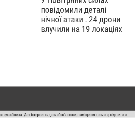
У Повітряних силах
повідомили деталі
нічної атаки . 24 дрони
влучили на 19 локаціях
жноукраїнська. Для інтернет-видань обов'язкове розміщення прямого, відкритого
лама" публікуються на правах реклами.