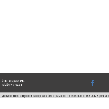
З питань реклами:
rek@citysites.ua
Допускається цитування матеріалів без отримання попередньої згоди 05136.com.ua з
для пошукових систем гіперпосилання на цитовані статті не нижче другого абзацу в
Матеріали з плашками "Новини компаній", "Промо", "Партнерський матеріал", "Партнер