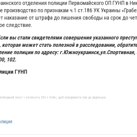
аинского отделения полиции Первомайского ОП ГУНП в Ни
е производство по признакам ч.1 ст.186 УК Украины «Грабе
т наказание от штрафа до лишения свободы на срок до чет
ое следствие.
ли вы стали свидетелями совершения указанного престу
 которая может стать полезной в расследовании, обратит
ние полиции по адресу: г.Южноукраинск,ул.Спортивная, 3
0, 102.
лиции ГУНП
бхідний текст і натисніть Ctrl + Enter, щоб повідомити про це редакцію
олиция