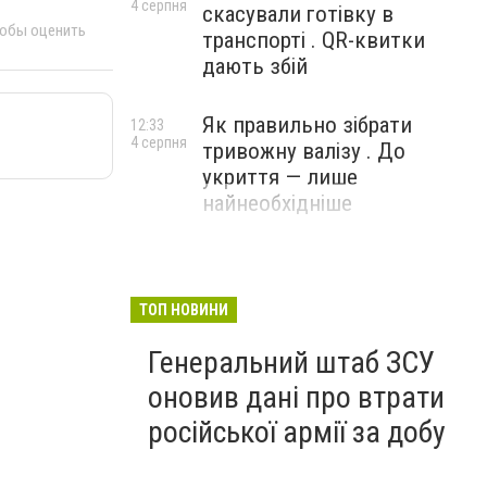
4 серпня
скасували готівку в
тобы оценить
транспорті . QR-квитки
дають збій
Як правильно зібрати
12:33
4 серпня
тривожну валізу . До
укриття — лише
найнеобхідніше
ТОП НОВИНИ
Генеральний штаб ЗСУ
оновив дані про втрати
російської армії за добу