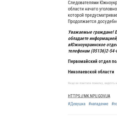
Следователями Южноукр
области начато уголовно
которой предусматривае
Продолжается досудебн
Уважаемые граждане! Ес
обладаете информацией,
вЮжноукраинское отделе
телефонам (05136)2-54-0
Первомайский отдел по
Николаевской области
Якщо ви помітили помилку, виділіть нео
HTTPS://MK.NPU.GOV.UA
#Девушка
#нападение
#п