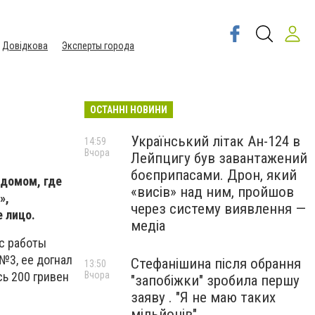
Довідкова
Эксперты города
ОСТАННІ НОВИНИ
Український літак Ан-124 в
14:59
Вчора
Лейпцигу був завантажений
боєприпасами. Дрон, який
 домом, где
«висів» над ним, пройшов
»,
через систему виявлення —
 лицо.
медіа
 с работы
№3, ее догнал
Стефанішина після обрання
13:50
Вчора
сь 200 гривен
"запобіжки" зробила першу
заяву . "Я не маю таких
мільйонів"