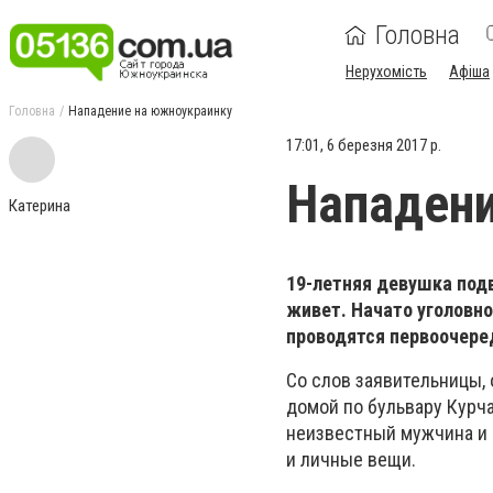
Головна
Нерухомість
Афіша
Головна
Нападение на южноукраинку
17:01, 6 березня 2017 р.
Нападени
Катерина
19-летняя девушка под
живет. Начато уголовно
проводятся первоочере
Со слов заявительницы, 
домой по бульвару Курч
неизвестный мужчина и в
и личные вещи.