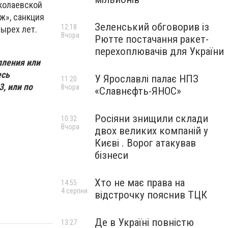
колаевской
ж», санкция
Зеленський обговорив із
12:18
ырех лет.
Вчора
Рютте постачання ракет-
перехоплювачів для України
пления или
есь
У Ярославлі палає НПЗ
11:20
, или по
Вчора
«Славнєфть-ЯНОС»
Росіяни знищили склади
10:32
Вчора
двох великих компаній у
Києві . Ворог атакував
бізнеси
Хто не має права на
14:55
4 серпня
відстрочку пояснив ТЦК
Де в Україні повністю
13:27