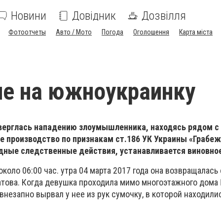
Новини
Довідник
Дозвілля
Фотоотчеты
Авто / Мото
Погода
Оголошення
Карта міста
е на южноукраинку
верглась нападению злоумышленника, находясь рядом с
е производство по признакам ст.186 УК Украины «Грабеж
дные следственные действия, устанавливается виновное
около 06:00 час. утра 04 марта 2017 года она возвращалась
атова. Когда девушка проходила мимо многоэтажного дома 
незапно вырвал у нее из рук сумочку, в которой находили