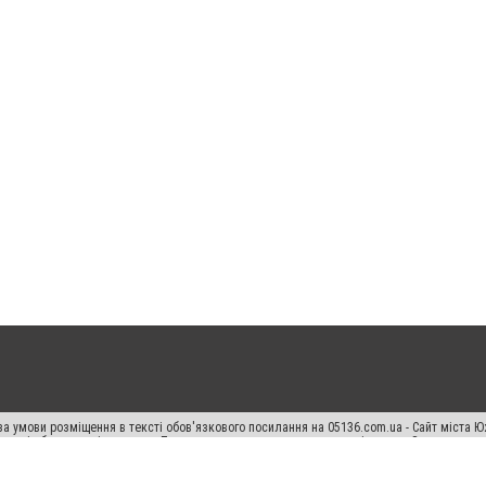
а умови розміщення в тексті обов'язкового посилання на 05136.com.ua - Сайт міста Ю
 тексті або в якості джерела. Порушення виняткових прав переслідується Законом.
ський спецпроєкт", "Політичні новини", "Пресреліз", "PR", "Офіційно", "Політична рек