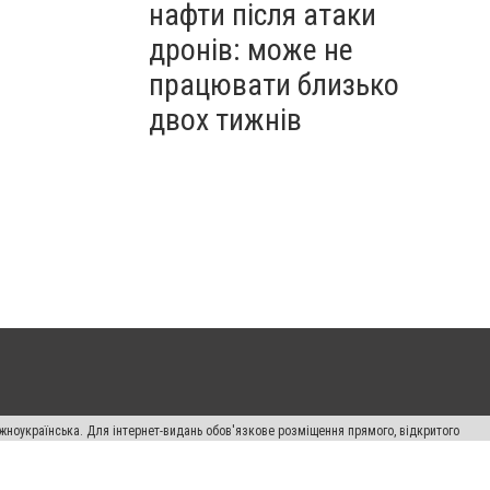
нафти після атаки
дронів: може не
працювати близько
двох тижнів
жноукраїнська. Для інтернет-видань обов'язкове розміщення прямого, відкритого
лама" публікуються на правах реклами.