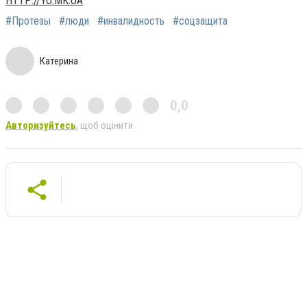
HTTP://YU.MK.UA
#Протезы
#люди
#инвалидность
#соцзащита
Катерина
0,0
Авторизуйтесь
, щоб оцінити