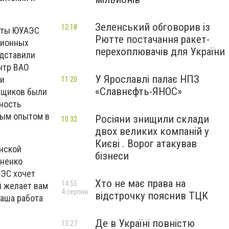
Зеленський обговорив із
12:18
сты ЮУАЭС
Рютте постачання ракет-
ционных
перехоплювачів для України
едставили
нтр ВАО
У Ярославлі палає НПЗ
 и
11:20
«Славнєфть-ЯНОС»
мщиков были
ность
вым опытом в
Росіяни знищили склади
10:32
двох великих компаній у
Києві . Ворог атакував
нской
бізнеси
ененко
АЭС хочет
Хто не має права на
14:55
й желает вам
4 серпня
відстрочку пояснив ТЦК
наша работа
Де в Україні повністю
13:27