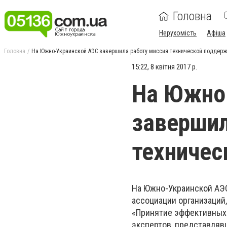
Головна
Нерухомість
Афіша
Головна
На Южно-Украинской АЭС завершила работу миссия технической поддерж
15:22, 8 квітня 2017 р.
На Южно
завершил
техничес
На Южно-Украинской АЭ
ассоциации организаций
«Принятие эффективных
экспертов, представляв