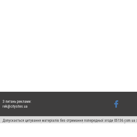
З питань реклами:
rek@citysites.ua
Допускається цитування матеріалів без отримання попередньої згоди 05136.com.ua з
для пошукових систем гіперпосилання на цитовані статті не нижче другого абзацу в
Матеріали з плашками "Новини компаній", "Промо", "Партнерський матеріал", "Партнер