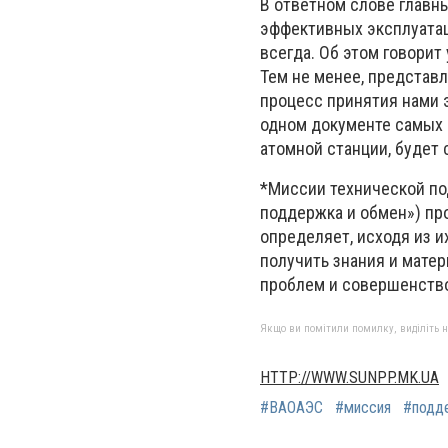
В ответном слове главн
эффективных эксплуата
всегда. Об этом говори
Тем не менее, представ
процесс принятия нами 
одном документе самых 
атомной станции, буде
*Миссии технической п
поддержка и обмен») про
определяет, исходя из и
получить знания и мате
проблем и совершенство
Якщо ви помітили помилку, виділіть нео
HTTP://WWW.SUNPP.MK.UA
#ВАОАЭС
#миссия
#подд