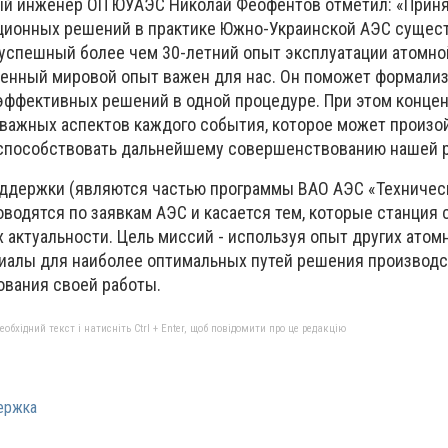
ый инженер ОП ЮУАЭС Николай Феофентов отметил: «Прин
ционных решений в практике Южно-Украинской АЭС сущес
т успешный более чем 30-летний опыт эксплуатации атомно
ленный мировой опыт важен для нас. Он поможет формали
эффективных решений в одной процедуре. При этом концен
важных аспектов каждого события, которое может произой
т способствовать дальнейшему совершенствованию нашей
оддержки (являются частью программы ВАО АЭС «Техничес
водятся по заявкам АЭС и касается тем, которые станция 
х актуальности. Цель миссий - используя опыт других атом
риалы для наиболее оптимальных путей решения производ
вания своей работы.
бхідний текст і натисніть Ctrl + Enter, щоб повідомити про це редакцію
ержка