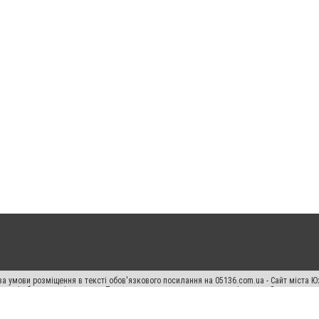
а умови розміщення в тексті обов'язкового посилання на 05136.com.ua - Сайт міста Ю
 тексті або в якості джерела. Порушення виняткових прав переслідується Законом.
ський спецпроєкт", "Політичні новини", "Пресреліз", "PR", "Офіційно", "Політична рек