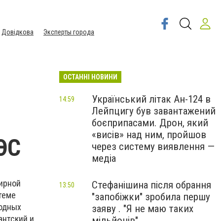
Довідкова
Эксперты города
ОСТАННІ НОВИНИ
Український літак Ан-124 в
14:59
Лейпцигу був завантажений
боєприпасами. Дрон, який
«висів» над ним, пройшов
ЭС
через систему виявлення —
медіа
ирной
Стефанішина після обрання
13:50
теме
"запобіжки" зробила першу
родных
заяву . "Я не маю таких
антский и
мільйонів"