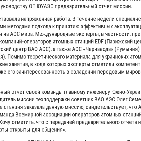
руководству ОП ЮУАЭС предварительный отчет миссии.
твовала напряженная работа. В течение недели специали
ми методами подхода к принятию эффективных эксплуата
 на АЭС мира. Международные эксперты, в частности, пр
компаний-операторов атомных станций EDF (Парижский це
тский центр ВАО АЭС), а также АЭС «Чернавода» (Румыния)
я). Помимо теоретического материала для украинских ато
кие занятия, в ходе которых эксперты отметили компетент
акже его заинтересованность в овладении передовым миро
ьный отчет своей команды главному инженеру Южно-Украи
одитель миссии техподдержки советник ВАО АЭС Олег Сем
ша станция заказала данную миссию, свидетельствует, что 
оманда Всемирной ассоциации операторов атомных станци
 Хочу отметить, что с передачей предварительного отчета 
перты открыты для общения».