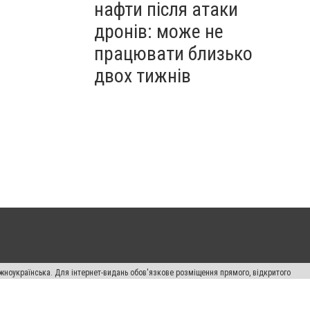
нафти після атаки
дронів: може не
працювати близько
двох тижнів
жноукраїнська. Для інтернет-видань обов'язкове розміщення прямого, відкритого
лама" публікуються на правах реклами.