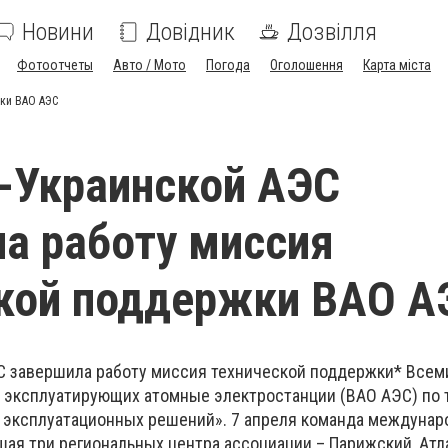
Новини
Довідник
Дозвілля
Фотоотчеты
Авто / Мото
Погода
Оголошення
Карта міста
ки ВАО АЭС
-Украинской АЭС
а работу миссия
кой поддержки ВАО А
С завершила работу миссия технической поддержки* Всем
, эксплуатирующих атомные электростанции (ВАО АЭС) по 
 эксплуатационных решений». 7 апреля команда междуна
шая три региональных центра ассоциации – Парижский, Атл