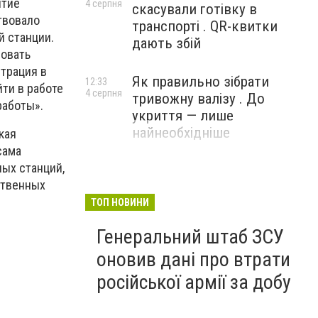
ятие
4 серпня
скасували готівку в
твовало
транспорті . QR-квитки
й станции.
дають збій
зовать
трация в
Як правильно зібрати
12:33
ти в работе
4 серпня
тривожну валізу . До
 работы».
укриття — лише
найнеобхідніше
кая
сама
ных станций,
ственных
ТОП НОВИНИ
Генеральний штаб ЗСУ
оновив дані про втрати
російської армії за добу