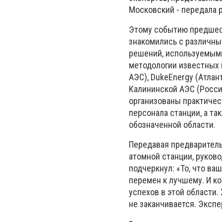
Московский - передала 
Этому событию предшес
знакомились с различны
решений, используемыми
методологии известных 
АЭС), DukeEnergy (Атлан
Калининской АЭС (Росси
организованы практичес
персонала станции, а т
обозначенной области.
Передавая предварител
атомной станции, руков
подчеркнул: «То, что ва
перемен к лучшему. И к
успехов в этой области.
не заканчивается. Экс