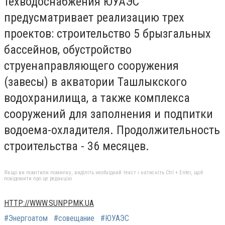
техводоснабжения ЮУАЭС
предусматривает реализацию трех
проектов: строительство 5 брызгальных
бассейнов, обустройство
струенаправляющего сооружения
(завесы) в акватории Ташлыкского
водохранилища, а также комплекса
сооружений для заполнения и подпитки
водоема-охладителя. Продолжительность
строительства - 36 месяцев.
Якщо ви помітили помилку, виділіть необхідний текст і натисніть Ctrl + Enter, щоб
повідомити про це редакцію
HTTP://WWW.SUNPP.MK.UA
#Энергоатом
#совещание
#ЮУАЭС