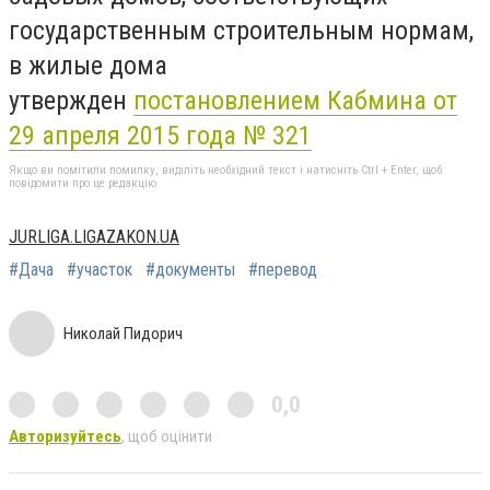
государственным строительным нормам,
в жилые дома
утвержден
постановлением Кабмина от
29 апреля 2015 года № 321
Якщо ви помітили помилку, виділіть необхідний текст і натисніть Ctrl + Enter, щоб
повідомити про це редакцію
JURLIGA.LIGAZAKON.UA
#Дача
#участок
#документы
#перевод
Николай Пидорич
0,0
Авторизуйтесь
, щоб оцінити