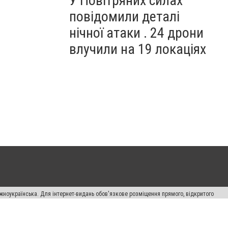
У Повітряних силах
повідомили деталі
нічної атаки . 24 дрони
влучили на 19 локаціях
жноукраїнська. Для інтернет-видань обов'язкове розміщення прямого, відкритого
лама" публікуються на правах реклами.