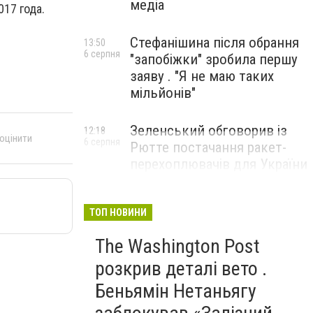
медіа
17 года.
Стефанішина після обрання
13:50
6 серпня
"запобіжки" зробила першу
заяву . "Я не маю таких
мільйонів"
Зеленський обговорив із
12:18
 оцінити
6 серпня
Рютте постачання ракет-
перехоплювачів для України
ТОП НОВИНИ
The Washington Post
розкрив деталі вето .
Беньямін Нетаньягу