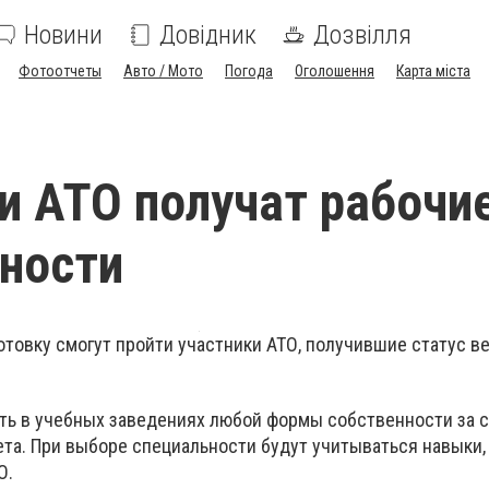
Новини
Довідник
Дозвілля
Фотоотчеты
Авто / Мото
Погода
Оголошення
Карта міста
и АТО получат рабочи
ности
товку смогут пройти участники АТО, получившие статус в
ть в учебных заведениях любой формы собственности за 
та. При выборе специальности будут учитываться навыки,
О.