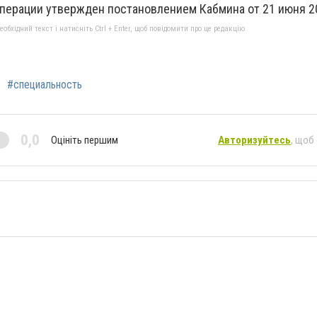
перации утвержден постановлением Кабмина от 21 июня 20
бхідний текст і натисніть Ctrl + Enter, щоб повідомити про це редакцію
#специальность
0,0
Оцініть першим
Авторизуйтесь
, щоб