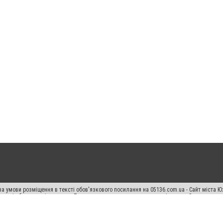
а умови розміщення в тексті обов'язкового посилання на 05136.com.ua - Сайт міста Ю
 тексті або в якості джерела. Порушення виняткових прав переслідується Законом.
ський спецпроєкт", "Політичні новини", "Пресреліз", "PR", "Офіційно", "Політична рек