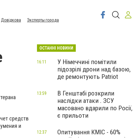
Довідкова
Эксперты города
ОСТАННІ НОВИНИ
е
У Німеччині помітили
16:11
підозрілі дрони над базою,
де ремонтують Patriot
В Генштабі розкрили
13:59
етерана
наслідки атаки . ЗСУ
масовано вдарили по Росії,
є прильоти
счет средств
 умения и
Опитування КМІС - 60%
12:37