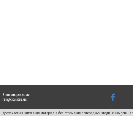
З питань реклами:
rek@citysites.ua
Допускається цитування матеріалів без отримання попередньої згоди 05136.com.ua з
для пошукових систем гіперпосилання на цитовані статті не нижче другого абзацу в
Матеріали з плашками "Новини компаній", "Промо", "Партнерський матеріал", "Партнер