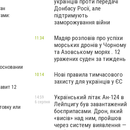
українців проти передачі
Донбасу Росії, але
ган
підтримують
тами:
заморожування війни
Мадяр розповів про успіхи
11:34
морських дронів у Чорному
та Азовському морях . 12
уражених суден за тиждень
 основании
Нові правила тимчасового
10:14
захисту для українців у ЄС
авит 12
Український літак Ан-124 в
14:59
6 серпня
Лейпцигу був завантажений
товку или
боєприпасами. Дрон, який
«висів» над ним, пройшов
через систему виявлення —