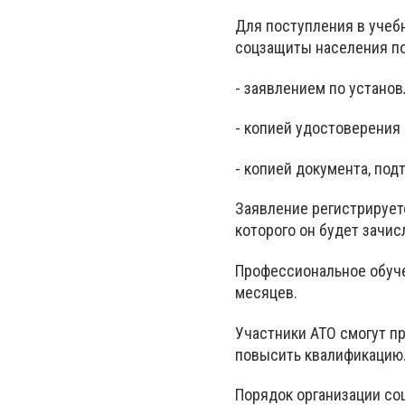
Для поступления в учеб
соцзащиты населения по
- заявлением по устано
- копией удостоверения
- копией документа, по
Заявление регистрируетс
которого он будет зачис
Профессиональное обуче
месяцев.
Участники АТО смогут п
повысить квалификацию
Порядок организации со