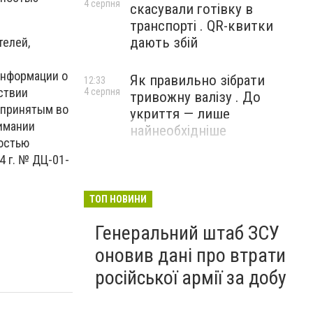
4 серпня
скасували готівку в
транспорті . QR-квитки
дають збій
телей,
информации о
Як правильно зібрати
12:33
ствии
4 серпня
тривожну валізу . До
 принятым во
укриття — лише
нимании
найнеобхідніше
ностью
4 г. № ДЦ-01-
ТОП НОВИНИ
Генеральний штаб ЗСУ
оновив дані про втрати
російської армії за добу