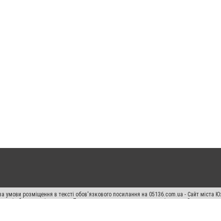
а умови розміщення в тексті обов'язкового посилання на 05136.com.ua - Сайт міста Ю
 тексті або в якості джерела. Порушення виняткових прав переслідується Законом.
ський спецпроєкт", "Політичні новини", "Пресреліз", "PR", "Офіційно", "Політична рек