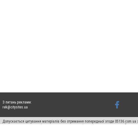
З питань реклами:
rek@citysites.ua
Допускається цитування матеріалів без отримання попередньої згоди 05136.com.ua з
для пошукових систем гіперпосилання на цитовані статті не нижче другого абзацу в
Матеріали з плашками "Новини компаній", "Промо", "Партнерський матеріал", "Партнер