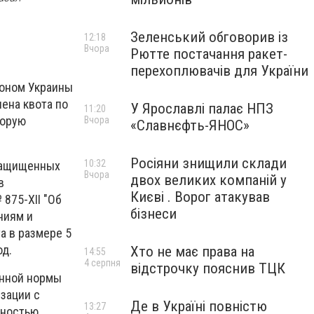
Зеленський обговорив із
12:18
Вчора
Рютте постачання ракет-
перехоплювачів для України
коном Украины
лена квота по
У Ярославлі палає НПЗ
11:20
торую
Вчора
«Славнєфть-ЯНОС»
Росіяни знищили склади
10:32
езащищенных
Вчора
двох великих компаній у
в
Києві . Ворог атакував
 875-XII "Об
бізнеси
ниям и
а в размере 5
од.
Хто не має права на
14:55
4 серпня
відстрочку пояснив ТЦК
анной нормы
зации с
Де в Україні повністю
13:27
нностью