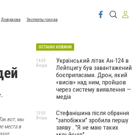
Довідкова
Эксперты города
ОСТАННІ НОВИНИ
Український літак Ан-124 в
14:59
Вчора
Лейпцигу був завантажений
дей
боєприпасами. Дрон, який
«висів» над ним, пройшов
через систему виявлення —
т.
медіа
Стефанішина після обрання
13:50
Вчора
Так вот, мы
"запобіжки" зробила першу
е места в
заяву . "Я не маю таких
казал
мільйонів"