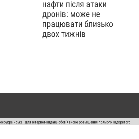
нафти після атаки
дронів: може не
працювати близько
двох тижнів
жноукраїнська. Для інтернет-видань обов'язкове розміщення прямого, відкритого
лама" публікуються на правах реклами.