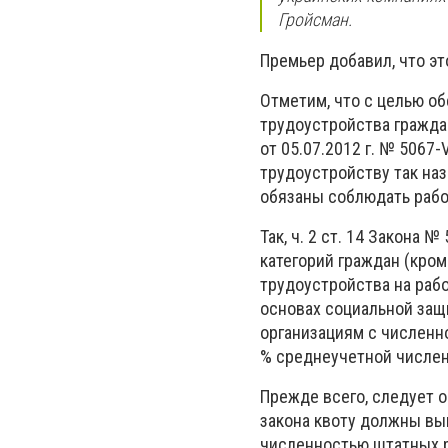
Гройсман.
Премьер добавил, что э
Отметим, что с целью о
трудоустройства гражда
от 05.07.2012 г. № 5067-
трудоустройству так на
обязаны соблюдать рабо
Так, ч. 2 ст. 14 Закона
категорий граждан (кром
трудоустройства на рабо
основах социальной защ
организациям с численн
% среднеучетной числен
Прежде всего, следует о
закона квоту должны вы
численностью штатных р