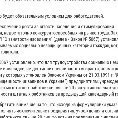
то будет обязательным условием для работодателей.
беспечения роста занятости населения и стимулирования
н, недостаточно конкурентоспособных на рынке труда, За
VI "О занятости населения" (далее - Закон № 5067) установ
зываемых социально незащищенных категорий граждан, ко
тодатели.
 № 5067 установлено, что для трудоустройства социально н
е инвалидов, не достигших пенсионного возраста, нормати
ту которых установлен Законом Украины от 21.03.1991 г. №
ищенности инвалидов в Украине") предприятиям, учрежде
остью штатных работников свыше 20 лиц установлена квот
ности штатных работников за предыдущий календарный г
братить внимание на то, что исходя из формулировки указ
полнять исключительно предприятия, учреждения и органи
аботников свыше 20 лиц, то есть на предприятия с числе