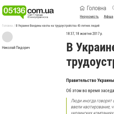
Головна
Нерухомість
Афіша
Головна
В Украине Введены квоты на трудоустройства 45-летних людей
18:37, 18 жовтня 2017 р.
В Украин
Николай Пидорич
трудоуст
Правительство Украины
Об этом во время засед
Люди иногда говорят о 
ввели квотирование, ч
украинских компаниях 