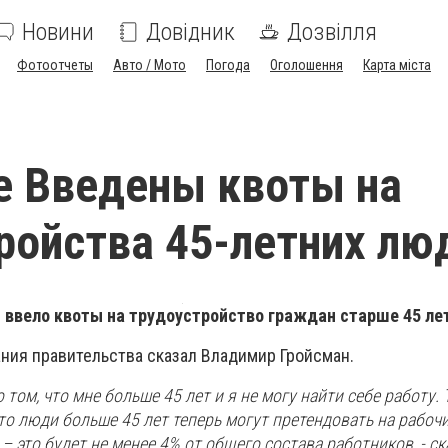
Новини
Довідник
Дозвілля
Фотоотчеты
Авто / Мото
Погода
Оголошення
Карта міста
е Введены квоты на
ройства 45-летних лю
 ввело квоты на трудоустройство граждан старше 45 ле
ания правительства сказал Владимир Гройсман.
том, что мне больше 45 лет и я не могу найти себе работу. 
то люди больше 45 лет теперь могут претендовать на рабочи
– это будет не менее 4% от общего состава работников
, - с