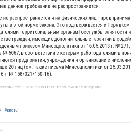
нее данное требование не распространяется.
е не распространяется и на физических лиц - предпринима
нуты в этой норме закона. Это подтверждается и Порядком
ателями территориальным органам Госслужбы занятости 
йстве граждан, имеющих дополнительные гарантии в содей
жденным приказом Минсоцполитики от 16.05.2013 г. № 271,
а № 5067, в соответствии с которым работодателями в по
ляются предприятия, учреждения и организации с числен
е 20 лиц (см. также письма Минсоцполитики от 25.03.201
16 г. № 158/021/150-16).
бхідний текст і натисніть Ctrl + Enter, щоб повідомити про це редакцію
о
#квоты