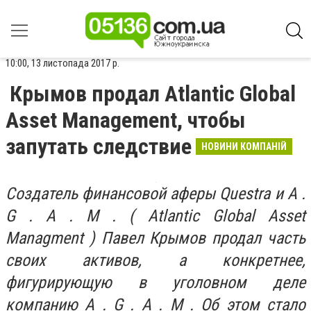
10:00, 13 листопада 2017 р.
Крымов продал Atlantic Global
Asset Management, чтобы
запутать следствие
НОВИНИ КОМПАНІЙ
Создатель финансовой аферы Questra и A .
G . A . M . ( Atlantic Global Asset
Managment ) Павел Крымов продал часть
своих активов, а конкретнее,
фигурирующую в уголовном деле
компанию A . G . A . M . Об этом стало