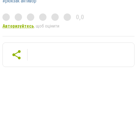
#рюкзак антивор
0,0
Авторизуйтесь
, щоб оцінити