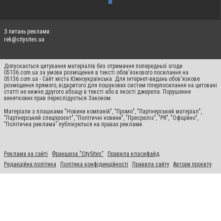
З питань реклами:
rek@citysites.ua
Допускається цитування матеріалів без отримання попередньої згоди
05136.com.ua за умови розміщення в тексті обов'язкового посилання на
05136.com.ua - Сайт міста Южноукраїнська. Для інтернет-видань обов'язкове
розміщення прямого, відкритого для пошукових систем гіперпосилання на цитовані
статті не нижче другого абзацу в тексті або в якості джерела. Порушення
виняткових прав переслідується Законом.
Матеріали з плашками "Новини компаній", "Промо", "Партнерський матеріал",
"Партнерський спецпроєкт", "Політичні новини", "Пресреліз", "PR", "Офіційно",
"Політична реклама" публікуються на правах реклами.
Реклама на сайті
Франшиза "CitySites"
Правила класифайд
Редакційна політика
Політика конфіденційності
Правила сайту
Автори проєкту