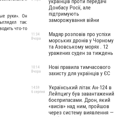
українців проти передачі
Донбасу Росії, але
підтримують
ые руки». Он
заморожування війни
ыглядел так:
водить что-то
Мадяр розповів про успіхи
11:34
Вчора
морських дронів у Чорному
та Азовському морях . 12
уражених суден за тиждень
Нові правила тимчасового
10:14
Вчора
захисту для українців у ЄС
Український літак Ан-124 в
14:59
6 серпня
Лейпцигу був завантажений
боєприпасами. Дрон, який
«висів» над ним, пройшов
через систему виявлення —