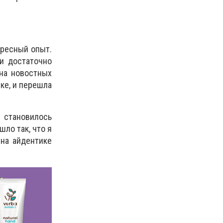
ересный опыт.
и достаточно
она новостных
ке, и перешла
 становилось
ло так, что я
на айдентике