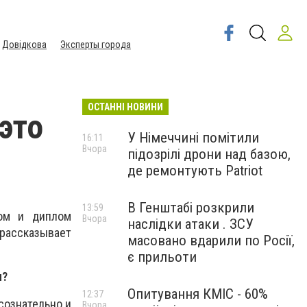
Довідкова
Эксперты города
ОСТАННІ НОВИНИ
это
У Німеччині помітили
16:11
Вчора
підозрілі дрони над базою,
де ремонтують Patriot
В Генштабі розкрили
13:59
ом и диплом
Вчора
наслідки атаки . ЗСУ
рассказывает
масовано вдарили по Росії,
є прильоти
я?
Опитування КМІС - 60%
12:37
ссознательно и
Вчора