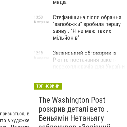
медіа
Стефанішина після обрання
13:50
6 серпня
"запобіжки" зробила першу
заяву . "Я не маю таких
мільйонів"
Зеленський обговорив із
Ручная работа
12:18
6 серпня
Рютте постачання ракет-
перехоплювачів для України
ТОП НОВИНИ
The Washington Post
розкрив деталі вето .
признаться, в
Беньямін Нетаньягу
что в художке