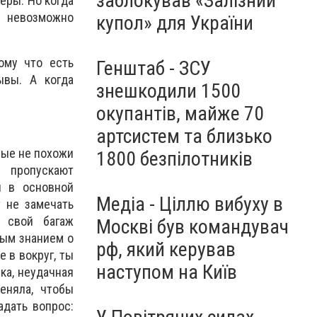
заблокував «Залізний
еры. Но когда
о невозможно
купол» для України
ому что есть
Генштаб - ЗСУ
ывы. А когда
знешкодили 1500
окупантів, майже 70
артсистем та близько
рые не похожи
1800 безпілотників
 пропускают
я в основной
Медіа - Ціллю вибуху в
т не замечать
 свой багаж
Москві був командувач
рым знанием о
рф, який керував
ее в
вокруг,
ты
наступом на Київ
ка, неудачная
меняла, чтобы
адать вопрос: