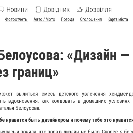
Новини
Довідник
Дозвілля
Фотоотчеты
Авто / Мото
Погода
Оголошення
Карта міста
Белоусова: «Дизайн — 
ез границ»
может вылиться смесь детского увлечения хендмейд
ать вдохновения, как колдовать в домашних условиях 
аталья Белоусова.
ебе нравится быть дизайнером и почему тебе это нравитс
нулась и поняла, что пора в дизайн, не было. Скорее, я бе