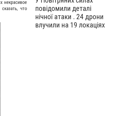
У Повітряних силах
их некрасивое
повідомили деталі
сказать, что
нічної атаки . 24 дрони
влучили на 19 локаціях