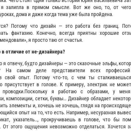
ка. Чего стоят одни только истории Юрия Васильевича Зат
 я залипла в прямом смысле. Вот же оно, то, от чег
 уроках, дома и даже когда тема уже была пройдена.
ся? Потому что дизайн — это работа без границ. Пот
вать фантазию. Конечно, всегда приятны хорошие отз
мендовали», я просто таю от счастья.
 в отличие от не-дизайнера?
о я отвечу, будто дизайнеры — это сказочные эльфы, кото
? На самом деле представители всех профессий
ез свой опыт. Потому что-то, с чем ты сталкиваешьс
о присутствует в голове. К примеру, электрик не може
 проводки.
Поскольку я работаю с образами, у меня
ки, композиции, сетки, буквы… Дизайнер обладает некото
чить элементы и, хочешь не хочешь, глядя на происходящ
щийся опыт на то, что есть. Например, несуразная вывес
фикат, указатель…, прокручиваешь в голове, что бы по
. От этого ощущения невозможно отделаться. Хочется з