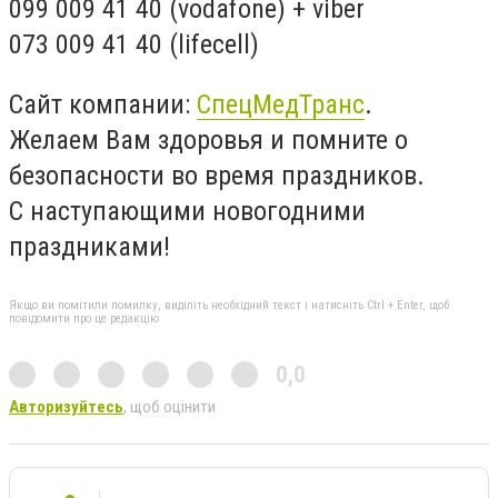
099 009 41 40 (vodafone) + viber
073 009 41 40 (lifecell)
Сайт компании:
СпецМедТранс
.
Желаем Вам здоровья и помните о
безопасности во время праздников.
С наступающими новогодними
праздниками!
Якщо ви помітили помилку, виділіть необхідний текст і натисніть Ctrl + Enter, щоб
повідомити про це редакцію
0,0
Авторизуйтесь
, щоб оцінити