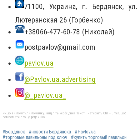
71100, Украина, г. Бердянск, ул.
Лютеранская 26 (Горбенко)
+38066-477-60-78 (Николай)
postpavlov@gmail.com
pavlov.ua
@Pavlov.ua.advertising
@_pavlov.ua_
Якщо ви помітили помилку, виділіть необхідний текст і натисніть Ctrl + Enter, щоб
повідомити про це редакцію
#Бердянск
#новости Бердянска
#Pavlov.ua
#торговые павильоны под ключ
#купить торговый павильон