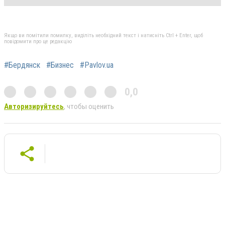
Якщо ви помітили помилку, виділіть необхідний текст і натисніть Ctrl + Enter, щоб
повідомити про це редакцію
#Бердянск
#Бизнес
#Pavlov.ua
0,0
Авторизируйтесь
, чтобы оценить