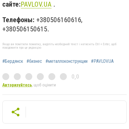
сайте:
PAVLOV.UA
.
Телефоны:
+380506160616,
+380506150615.
Якщо ви помітили помилку, виділіть необхідний текст і натисніть Ctrl + Enter, щоб
повідомити про це редакцію
#Бердянск
#бизнес
#металлоконструкции
#PAVLOV.UA
0,0
Авторизуйтесь
, щоб оцінити