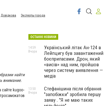
Довідкова
Эксперты города
ОСТАННІ НОВИНИ
Український літак Ан-124 в
14:59
Вчора
Лейпцигу був завантажений
боєприпасами. Дрон, який
«висів» над ним, пройшов
через систему виявлення —
образии найти
медіа
ь внимание.
Стефанішина після обрання
13:50
 сайте kugoo-
Вчора
"запобіжки" зробила першу
ктросамокатов
заяву . "Я не маю таких
мільйонів"