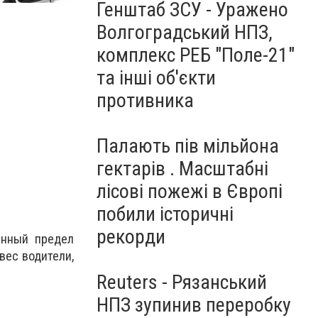
Генштаб ЗСУ - Уражено
Волгоградський НПЗ,
комплекс РЕБ "Поле-21"
та інші об'єкти
противника
Палають пів мільйона
гектарів . Масштабні
лісові пожежі в Європі
побили історичні
рекорди
анный предел
вес водители,
Reuters - Рязанський
НПЗ зупинив переробку