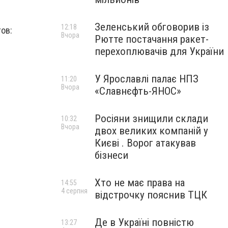
Зеленський обговорив із
12:18
ов:
Вчора
Рютте постачання ракет-
перехоплювачів для України
У Ярославлі палає НПЗ
11:20
Вчора
«Славнєфть-ЯНОС»
Росіяни знищили склади
10:32
Вчора
двох великих компаній у
Києві . Ворог атакував
бізнеси
Хто не має права на
14:55
4 серпня
відстрочку пояснив ТЦК
Де в Україні повністю
13:27