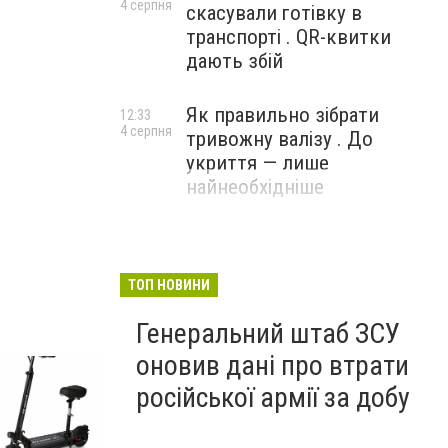
4 серпня
скасували готівку в
транспорті . QR-квитки
дають збій
Як правильно зібрати
12:33
4 серпня
тривожну валізу . До
укриття — лише
найнеобхідніше
ТОП НОВИНИ
Генеральний штаб ЗСУ
оновив дані про втрати
російської армії за добу