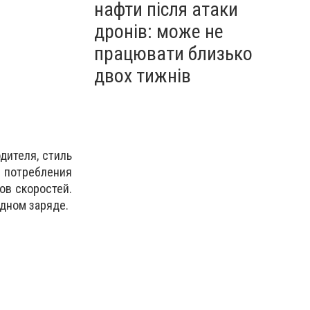
нафти після атаки
дронів: може не
працювати близько
двох тижнів
дителя, стиль
о потребления
ов скоростей.
дном заряде.