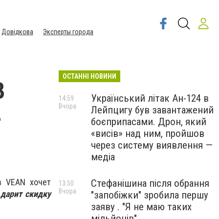
Довідкова
Эксперты города
ОСТАННІ НОВИНИ
В
Український літак Ан-124 в
14:59
Вчора
Лейпцигу був завантажений
-
боєприпасами. Дрон, який
«висів» над ним, пройшов
через систему виявлення —
медіа
в VEAN хочет
Стефанішина після обрання
13:50
Вчора
в
дарит скидку
"запобіжки" зробила першу
заяву . "Я не маю таких
мільйонів"