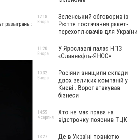
Зеленський обговорив із
12:18
Вчора
Рютте постачання ракет-
дут разыграны:
перехоплювачів для України
У Ярославлі палає НПЗ
11:20
Вчора
«Славнєфть-ЯНОС»
Росіяни знищили склади
10:32
Вчора
двох великих компаній у
Києві . Ворог атакував
бізнеси
Хто не має права на
14:55
4 серпня
відстрочку пояснив ТЦК
Де в Україні повністю
13:27