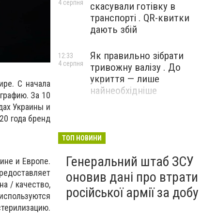
4 серпня
скасували готівку в
транспорті . QR-квитки
дають збій
Як правильно зібрати
12:33
4 серпня
тривожну валізу . До
укриття — лише
ире. С начала
найнеобхідніше
графию. За 10
дах Украины и
20 года бренд
ТОП НОВИНИ
Генеральний штаб ЗСУ
ине и Европе.
редоставляет
оновив дані про втрати
а / качество,
російської армії за добу
используются
стерилизацию.