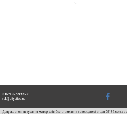
З питань реклами:
rek@citysites.ua
Допускається цитування матеріалів без отримання попередньої згоди 05136.com.ua з
для пошукових систем гіперпосилання на цитовані статті не нижче другого абзацу в
Матеріали з плашками "Новини компаній", "Промо", "Партнерський матеріал", "Партнер