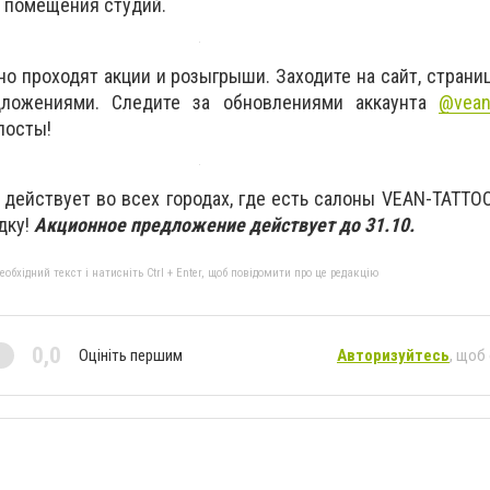
 помещения студий.
о проходят акции и розыгрыши. Заходите на сайт, страни
дложениями. Следите за обновлениями аккаунта
@vean
посты!
действует во всех городах, где есть салоны VEAN-TATTOO
дку!
Акционное предложение действует до 31.10.
бхідний текст і натисніть Ctrl + Enter, щоб повідомити про це редакцію
0,0
Оцініть першим
Авторизуйтесь
, щоб