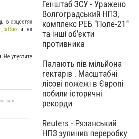
Генштаб ЗСУ - Уражено
Волгоградський НПЗ,
цы в соцсетях
комплекс РЕБ "Поле-21"
_tattoo
и не
та інші об'єкти
противника
. Не упустите
Палають пів мільйона
гектарів . Масштабні
лісові пожежі в Європі
побили історичні
 оцінити
рекорди
Reuters - Рязанський
НПЗ зупинив переробку