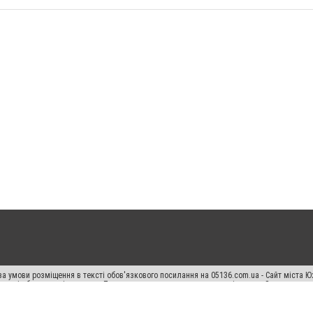
а умови розміщення в тексті обов'язкового посилання на 05136.com.ua - Сайт міста Ю
 тексті або в якості джерела. Порушення виняткових прав переслідується Законом.
ський спецпроєкт", "Політичні новини", "Пресреліз", "PR", "Офіційно", "Політична рек