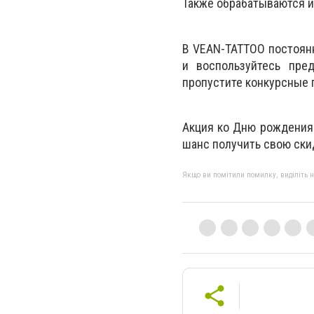
Также обрабатываются и
В VEAN-TATTOO постоянн
и воспользуйтесь пре
пропустите конкурсные 
Акция ко Дню рождения 
шанс получить свою ски
Якщо ви помітили помилку, виділіть нео