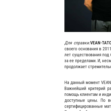
Для справки.
VEAN-TAT
своего основания в 201
лет существования под 
за ее пределами. И, нес
продолжает стремительн
На данный момент VEAN-
Важнейший критерий ра
помощь клиентам и инди
доступные цены. По в
сертифицированные мат