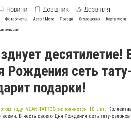
Новини
Довідник
Дозвілля
Фотоотчеты
Авто / Мото
Погода
Оголошення
Карта міста
рит подарки!
зднует десятилетие! 
я Рождения сеть тату
дарит подарки!
 этом году VEAN-TATTOO исполняется 10 лет
. Коллекти
 всеми. В честь своего Дня Рождения сеть тату-салоно