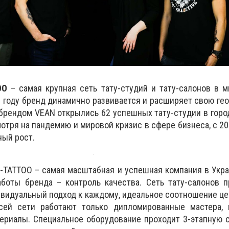
OO
– самая крупная сеть тату-студий и тату-салонов в м
1 году бренд динамично развивается и расширяет свою гео
брендом VEAN открылись 62 успешных тату-студии в горо
мотря на пандемию и мировой кризис в сфере бизнеса, с 20
ый рост.
TATTOO – самая масштабная и успешная компания в Укра
боты бренда – контроль качества. Сеть тату-салонов п
видуальный подход к каждому, идеальное соотношение цен
сей сети работают только дипломированные мастера, 
ериалы. Специальное оборудование проходит 3-этапную 