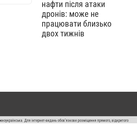
нафти після атаки
дронів: може не
працювати близько
двох тижнів
жноукраїнська. Для інтернет-видань обов'язкове розміщення прямого, відкритого
лама" публікуються на правах реклами.