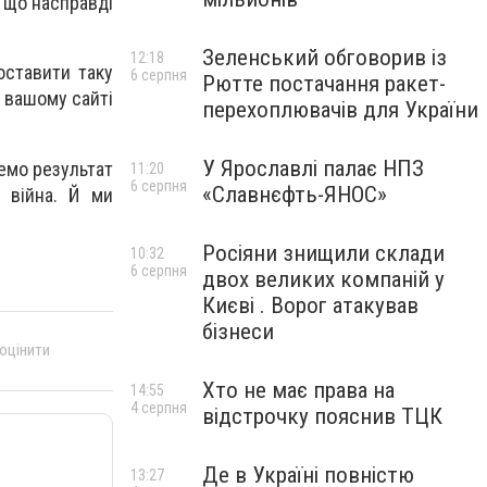
, що насправді
Зеленський обговорив із
12:18
оставити таку
6 серпня
Рютте постачання ракет-
а вашому сайті
перехоплювачів для України
У Ярославлі палає НПЗ
жемо результат
11:20
6 серпня
«Славнєфть-ЯНОС»
 війна. Й ми
Росіяни знищили склади
10:32
6 серпня
двох великих компаній у
Києві . Ворог атакував
бізнеси
 оцінити
Хто не має права на
14:55
4 серпня
відстрочку пояснив ТЦК
Де в Україні повністю
13:27