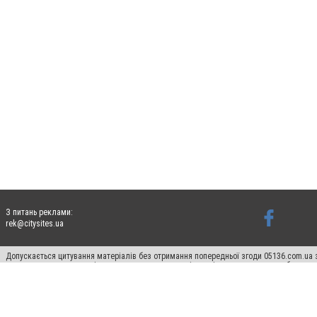
З питань реклами:
rek@citysites.ua
Допускається цитування матеріалів без отримання попередньої згоди 05136.com.ua з
для пошукових систем гіперпосилання на цитовані статті не нижче другого абзацу в
Матеріали з плашками "Новини компаній", "Промо", "Партнерський матеріал", "Партнер