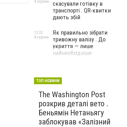
4 серпня
скасували готівку в
транспорті . QR-квитки
дають збій
Як правильно зібрати
12:33
4 серпня
тривожну валізу . До
укриття — лише
найнеобхідніше
ТОП НОВИНИ
The Washington Post
розкрив деталі вето .
Беньямін Нетаньягу
заблокував «Залізний