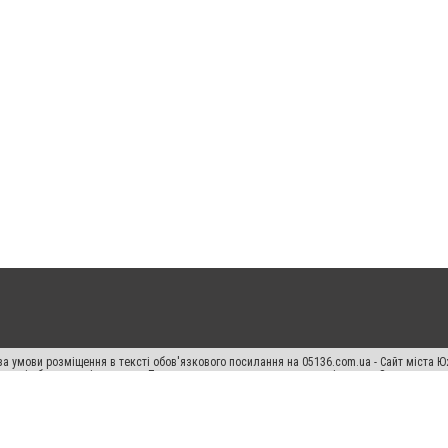
а умови розміщення в тексті обов'язкового посилання на 05136.com.ua - Сайт міста Ю
 тексті або в якості джерела. Порушення виняткових прав переслідується Законом.
ський спецпроєкт", "Політичні новини", "Пресреліз", "PR", "Офіційно", "Політична рек