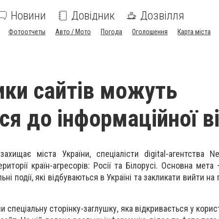
Новини
Довідник
Дозвілля
Фотоотчеты
Авто / Мото
Погода
Оголошення
Карта міста
ики сайтів можуть
ся до інформаційної в
захищає міста України, спеціалісти digital-агентства N
ериторії країн-агресорів: Росії та Білорусі. Основна мет
ьні події, які відбуваються в Україні та закликати вийти на
 спеціальну сторінку-заглушку, яка відкривається у корист