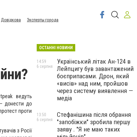
Довідкова
Эксперты города
ОСТАННІ НОВИНИ
Український літак Ан-124 в
14:59
6 серпня
Лейпцигу був завантажений
ійни?
боєприпасами. Дрон, який
«висів» над ним, пройшов
через систему виявлення —
etpeak ведуть
медіа
а — донести до
 протест проти
Стефанішина після обрання
13:50
6 серпня
"запобіжки" зробила першу
заяву . "Я не маю таких
увачів з Росії
мільйонів"