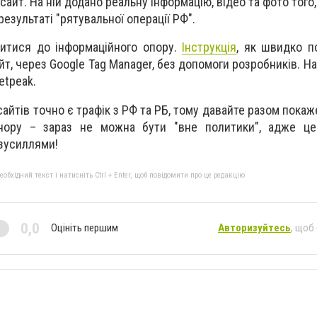
а сайт. На ній додано реальну інформацію, відео та фото того
результаті "рятувальної операції РФ".
итися до інформаційного опору.
Інструкція
, як швидко п
йт, через Google Tag Manager, без допомоги розробників. Н
etpeak.
сайтів точно є трафік з РФ та РБ, тому давайте разом пока
гнору – зараз не можна бути "вне политики", адже це
зусиллями!
бхідний текст і натисніть Ctrl + Enter, щоб повідомити про це редакцію
0,0
Оцініть першим
Авторизуйтесь
, щоб