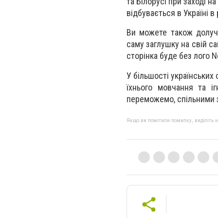
та Білорусі при заході н
відбувається в Україні в 
Ви можете також долуч
саму заглушку на свій са
сторінка буде без лого N
У більшості українських 
їхнього мовчання та і
переможемо, спільними 
Якщо ви помітили помилку, виділіть нео