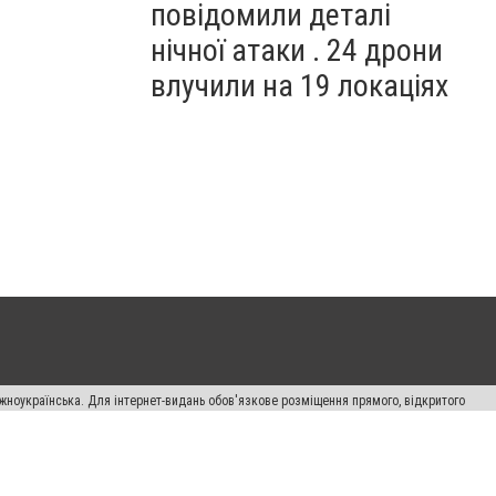
повідомили деталі
нічної атаки . 24 дрони
влучили на 19 локаціях
жноукраїнська. Для інтернет-видань обов'язкове розміщення прямого, відкритого
лама" публікуються на правах реклами.