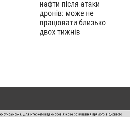
нафти після атаки
дронів: може не
працювати близько
двох тижнів
жноукраїнська. Для інтернет-видань обов'язкове розміщення прямого, відкритого
лама" публікуються на правах реклами.