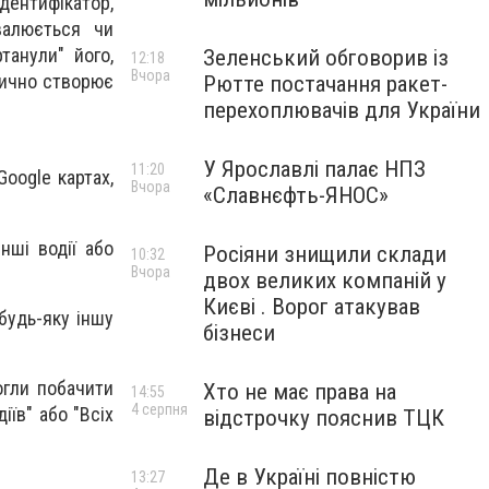
ідентифікатор,
валюється чи
танули" його,
Зеленський обговорив із
12:18
Вчора
тично створює
Рютте постачання ракет-
перехоплювачів для України
У Ярославлі палає НПЗ
11:20
Google картах,
Вчора
«Славнєфть-ЯНОС»
нші водії або
Росіяни знищили склади
10:32
Вчора
двох великих компаній у
Києві . Ворог атакував
 будь-яку іншу
бізнеси
огли побачити
Хто не має права на
14:55
4 серпня
іїв" або "Всіх
відстрочку пояснив ТЦК
Де в Україні повністю
13:27