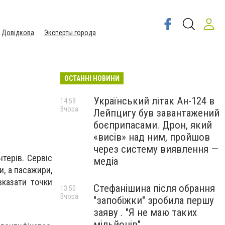
Довідкова
Эксперты города
ОСТАННІ НОВИНИ
Український літак Ан-124 в
14:59
Вчора
Лейпцигу був завантажений
боєприпасами. Дрон, який
«висів» над ним, пройшов
через систему виявлення —
терів. Сервіс
медіа
и, а пасажири,
вказати точки
Стефанішина після обрання
13:50
Вчора
"запобіжки" зробила першу
заяву . "Я не маю таких
мільйонів"