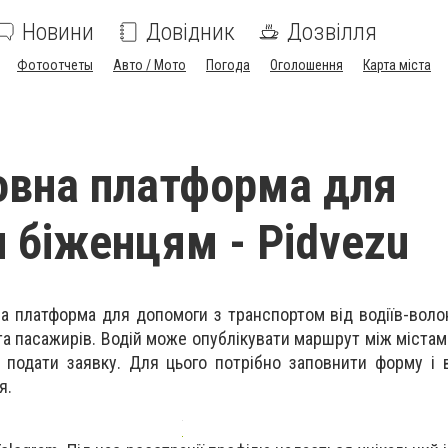
Новини
Довідник
Дозвілля
Фотоотчеты
Авто / Мото
Погода
Оголошення
Карта міста
вна платформа для
 біженцям - Pidvezu
а платформа для допомоги з транспортом від водіїв-волон
та пасажирів. Водій може опублікувати маршрут між містам
 подати заявку. Для цього потрібно заповнити форму і 
я.