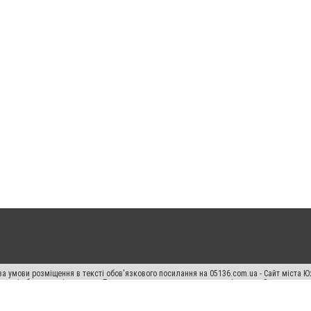
а умови розміщення в тексті обов'язкового посилання на 05136.com.ua - Сайт міста Ю
 тексті або в якості джерела. Порушення виняткових прав переслідується Законом.
ський спецпроєкт", "Політичні новини", "Пресреліз", "PR", "Офіційно", "Політична рек