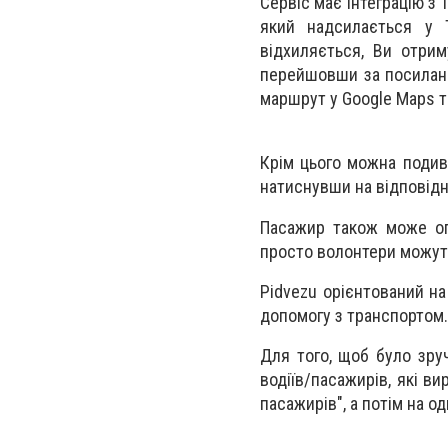
Сервіс має інтеграцію з 
який надсилається у 
відхиляється, Ви отрим
перейшовши за посиланн
маршрут у Google Maps т
Крім цього можна подиви
натиснувши на відповідн
Пасажир також може опу
просто волонтери можуть
Pidvezu орієнтований на
допомогу з транспортом.
Для того, щоб було зруч
водіїв/пасажирів, які ви
пасажирів", а потім на о