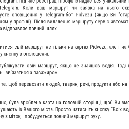
Telegram. Під час реєстрації профілю надається унікальний 
Telegram. Коли ваш маршрут чи заявка на нього сх
уєте сповіщення у Telegram-бот Pidvezu (якщо Ви "стар
ям у профілі). Після видалення маршруту сервіс автома
а відправляє повний шлях.
тися свій маршрут не тільки на картах Pidvezu, але і на 
у кнопку в оголошенні.
блікувати свій маршрут, якщо не знайшов водія. Тоді і
 і зв’язатися з пасажиром.
 те, щоб перевозити людей, тварин, речі, продукти або на
но, була зроблена карта на головній сторінці, щоб Ви зм
рушають із Вашого міста. Просто натисніть кнопку "Всіх вод
дну з міток, і побудується повний маршрут руху.