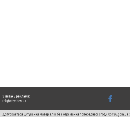
З питань реклами:
rek@citysites.ua
Допускається цитування матеріалів без отримання попередньої згоди 05136.com.ua з
для пошукових систем гіперпосилання на цитовані статті не нижче другого абзацу в
Матеріали з плашками "Новини компаній", "Промо", "Партнерський матеріал", "Партнер