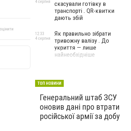
4 серпня
скасували готівку в
транспорті . QR-квитки
дають збій
 оцінити
Як правильно зібрати
12:33
4 серпня
тривожну валізу . До
укриття — лише
найнеобхідніше
ТОП НОВИНИ
Генеральний штаб ЗСУ
оновив дані про втрати
російської армії за добу