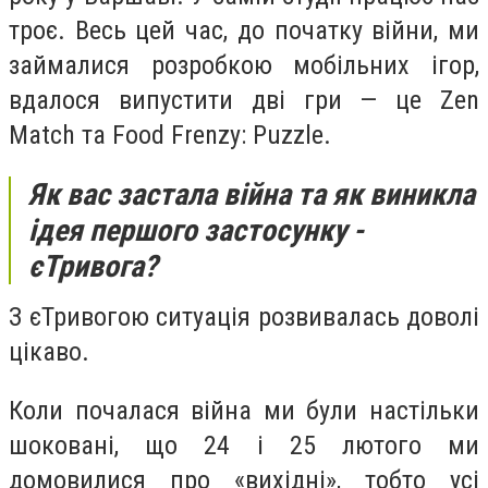
троє. Весь цей час, до початку війни, ми
займалися розробкою мобільних ігор,
вдалося випустити дві гри — це Zen
Match та Food Frenzy: Puzzle.
Як вас застала війна та як виникла
ідея першого застосунку -
єТривога?
З єТривогою ситуація розвивалась доволі
цікаво.
Коли почалася війна ми були настільки
шоковані, що 24 і 25 лютого ми
домовилися про «вихідні», тобто усі