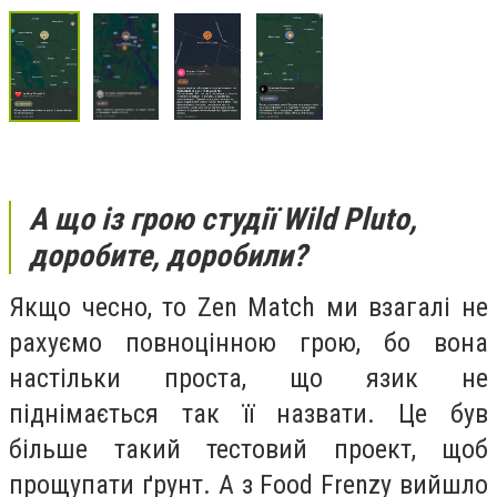
А що із грою студії Wild Pluto,
доробите, доробили?
Якщо чесно, то Zen Match ми взагалі не
рахуємо повноцінною грою, бо вона
настільки проста, що язик не
піднімається так її назвати. Це був
більше такий тестовий проект, щоб
прощупати ґрунт. А з Food Frenzy вийшло