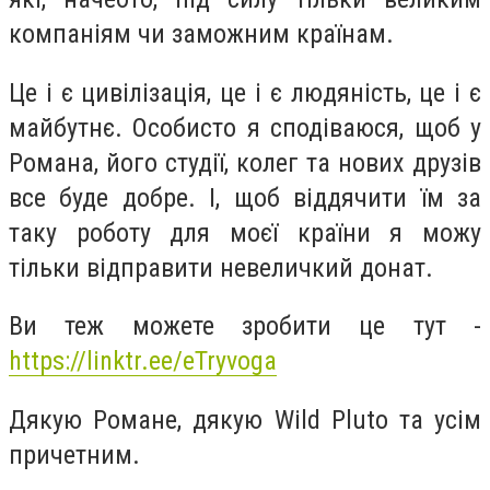
компаніям чи заможним країнам.
Це і є цивілізація, це і є людяність, це і є
майбутнє. Особисто я сподіваюся, щоб у
Романа, його студії, колег та нових друзів
все буде добре. І, щоб віддячити їм за
таку роботу для моєї країни я можу
тільки відправити невеличкий донат.
Ви теж можете зробити це тут -
https://linktr.ee/eTryvoga
Дякую Романе, дякую Wild Pluto та усім
причетним.