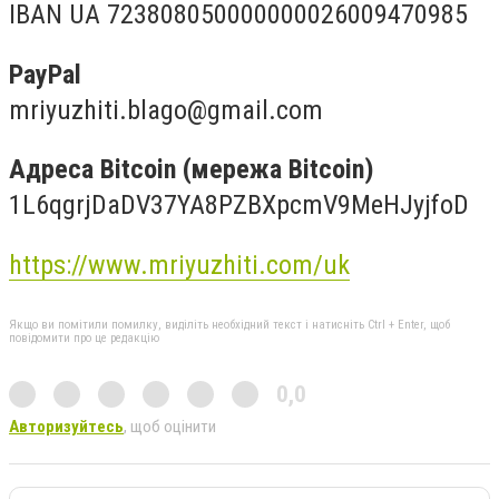
IBAN UA 723808050000000026009470985
PayPal
mriyuzhiti.blago@gmail.com
Адреса Bitcoin (мережа Bitcoin)
1L6qgrjDaDV37YA8PZBXpcmV9MeHJyjfoD
https://www.mriyuzhiti.com/uk
Якщо ви помітили помилку, виділіть необхідний текст і натисніть Ctrl + Enter, щоб
повідомити про це редакцію
0,0
Авторизуйтесь
, щоб оцінити