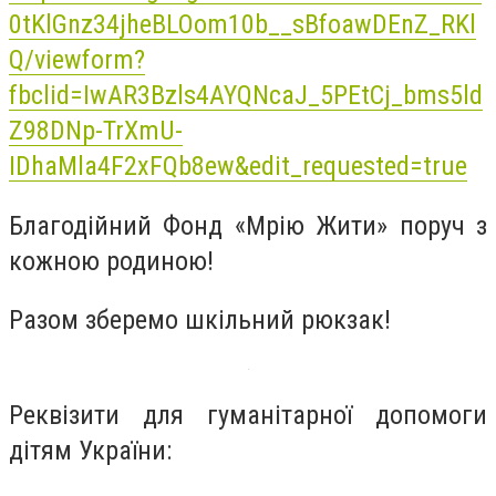
0tKlGnz34jheBLOom10b__sBfoawDEnZ_RKl
Q/viewform?
fbclid=IwAR3Bzls4AYQNcaJ_5PEtCj_bms5ld
Z98DNp-TrXmU-
IDhaMla4F2xFQb8ew&edit_requested=true
Благодійний Фонд «Мрію Жити» поруч з
кожною родиною!
Разом зберемо шкільний рюкзак!
Реквізити для гуманітарної допомоги
дітям України: