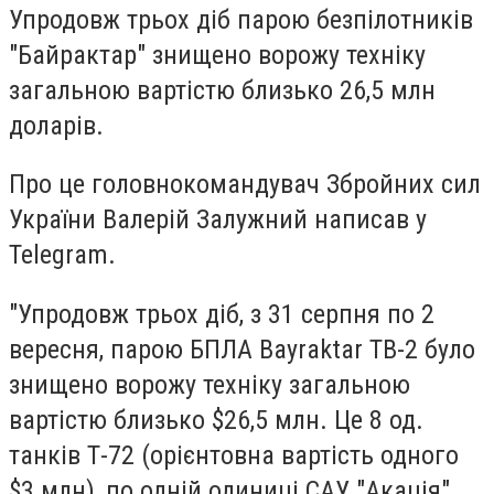
Упродовж трьох діб парою безпілотників
"Байрактар" знищено ворожу техніку
загальною вартістю близько 26,5 млн
доларів.
Про це головнокомандувач Збройних сил
України Валерій Залужний написав у
Telegram.
"Упродовж трьох діб, з 31 серпня по 2
вересня, парою БПЛА Bayraktar ТВ-2 було
знищено ворожу техніку загальною
вартістю близько $26,5 млн. Це 8 од.
танків Т-72 (орієнтовна вартість одного
$3 млн), по одній одиниці САУ "Акація"