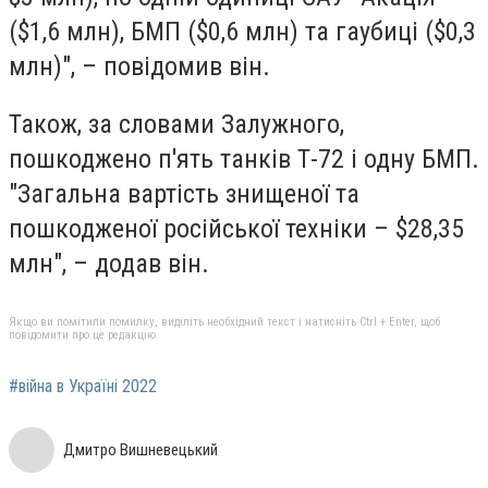
($1,6 млн), БМП ($0,6 млн) та гаубиці ($0,3
млн)", – повідомив він.
Також, за словами Залужного,
пошкоджено п'ять танків Т-72 і одну БМП.
"Загальна вартість знищеної та
пошкодженої російської техніки – $28,35
млн", – додав він.
Якщо ви помітили помилку, виділіть необхідний текст і натисніть Ctrl + Enter, щоб
повідомити про це редакцію
#війна в Україні 2022
Дмитро Вишневецький