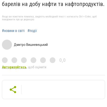
барелів на добу нафти та нафтопродуктів.
Якщо ви помітили помилку, виділіть необхідний текст і натисніть Ctrl + Enter, щоб
повідомити про це редакцію
#новини в світі
#події
Дмитро Вишневецький
0,0
Авторизуйтесь
, щоб оцінити