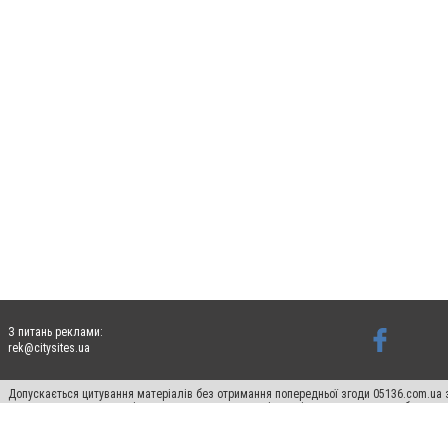
З питань реклами:
rek@citysites.ua
Допускається цитування матеріалів без отримання попередньої згоди 05136.com.ua з
для пошукових систем гіперпосилання на цитовані статті не нижче другого абзацу в
Матеріали з плашками "Новини компаній", "Промо", "Партнерський матеріал", "Партнер