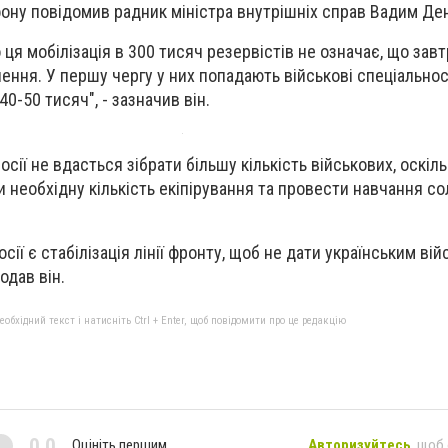
фону повідомив радник міністра внутрішніх справ Вадим Де
 ця мобілізація в 300 тисяч резервістів не означає, що завт
кнення. У першу чергу у них попадають військові спеціальност
0-50 тисяч", - зазначив він.
сії не вдасться зібрати більшу кількість військових, оскіль
 необхідну кількість екіпірування та провести навчання со
осії є стабілізація лінії фронту, щоб не дати українським ві
одав він.
бхідний текст і натисніть Ctrl + Enter, щоб повідомити про це редакцію
0,0
Оцініть першим
Авторизуйтесь
, щоб