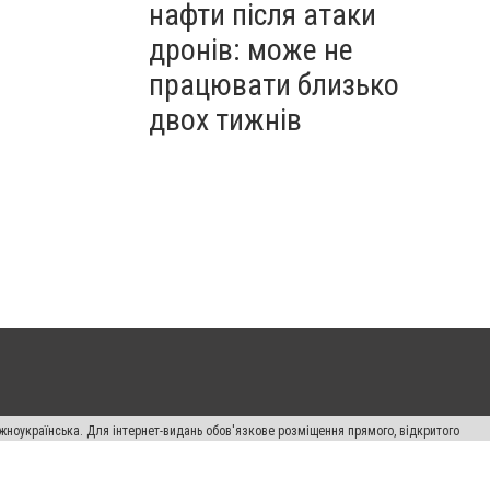
нафти після атаки
дронів: може не
працювати близько
двох тижнів
жноукраїнська. Для інтернет-видань обов'язкове розміщення прямого, відкритого
лама" публікуються на правах реклами.