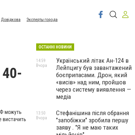
Довідкова
Эксперты города
ОСТАННІ НОВИНИ
Український літак Ан-124 в
14:59
Вчора
Лейпцигу був завантажений
 40-
боєприпасами. Дрон, який
«висів» над ним, пройшов
через систему виявлення —
медіа
 РФ можуть
Стефанішина після обрання
13:50
Вчора
не вистачить
"запобіжки" зробила першу
заяву . "Я не маю таких
мільйонів"