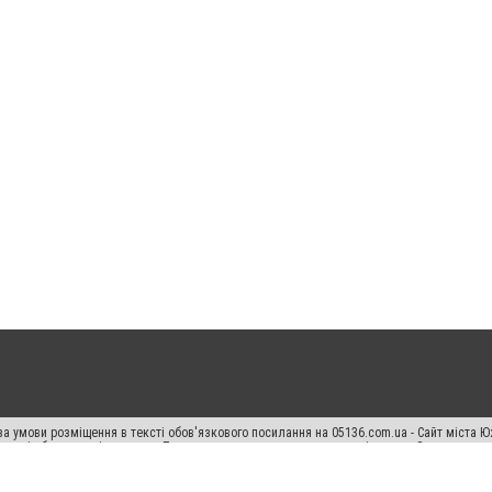
а умови розміщення в тексті обов'язкового посилання на 05136.com.ua - Сайт міста Ю
 тексті або в якості джерела. Порушення виняткових прав переслідується Законом.
ський спецпроєкт", "Політичні новини", "Пресреліз", "PR", "Офіційно", "Політична рек