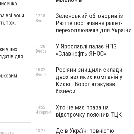
нисенко.
Зеленський обговорив із
ра всі вони
12:18
Вчора
Рютте постачання ракет-
і, тож,
перехоплювачів для України
У Ярославлі палає НПЗ
11:20
ки у них
Вчора
«Славнєфть-ЯНОС»
лдатів для
Росіяни знищили склади
10:32
Вчора
йськовим
двох великих компаній у
Києві . Ворог атакував
бізнеси
Хто не має права на
14:55
4 серпня
відстрочку пояснив ТЦК
Де в Україні повністю
13:27
 оцінити