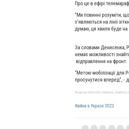
Про це в ефірі телемара
"Ми повинні розуміти, що
з'являються на лінії зіт
думаю, ця хвиля буде на 4
За словами Денисенка, Ро
немає можливості знайти
відправлення на фронт.
"Метою мобілізації для Р
просунутися вперед", - д
Якщо ви помітили помилку, виділіть нео
#війна в Україні 2022