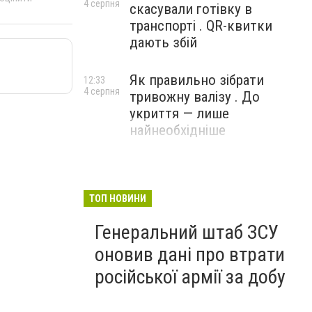
4 серпня
скасували готівку в
транспорті . QR-квитки
дають збій
Як правильно зібрати
12:33
4 серпня
тривожну валізу . До
укриття — лише
найнеобхідніше
ТОП НОВИНИ
Генеральний штаб ЗСУ
оновив дані про втрати
російської армії за добу