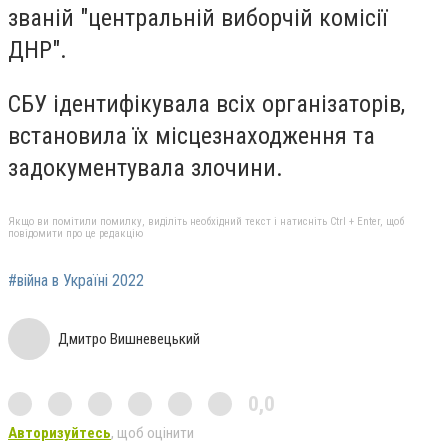
званій "центральній виборчій комісії
ДНР".
СБУ ідентифікувала всіх організаторів,
встановила їх місцезнаходження та
задокументувала злочини.
Якщо ви помітили помилку, виділіть необхідний текст і натисніть Ctrl + Enter, щоб
повідомити про це редакцію
#війна в Україні 2022
Дмитро Вишневецький
0,0
Авторизуйтесь
, щоб оцінити