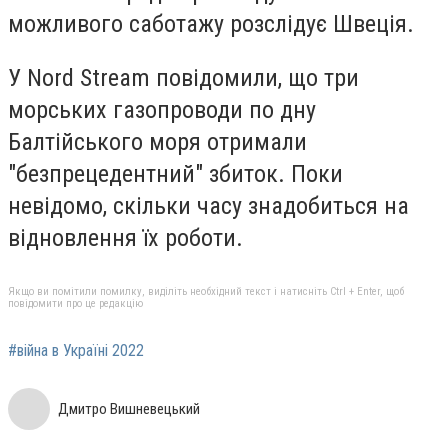
можливого саботажу розслідує Швеція.
У Nord Stream повідомили, що три
морських газопроводи по дну
Балтійського моря отримали
"безпрецедентний" збиток. Поки
невідомо, скільки часу знадобиться на
відновлення їх роботи.
Якщо ви помітили помилку, виділіть необхідний текст і натисніть Ctrl + Enter, щоб
повідомити про це редакцію
#війна в Україні 2022
Дмитро Вишневецький