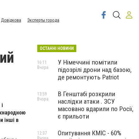
Довідкова
Эксперты города
ОСТАННІ НОВИНИ
ний
У Німеччині помітили
16:11
Вчора
підозрілі дрони над базою,
де ремонтують Patriot
В Генштабі розкрили
13:59
Вчора
наслідки атаки . ЗСУ
 і
масовано вдарили по Росії,
іжнародною
є прильоти
и інші в
Опитування КМІС - 60%
12:37
Вчора