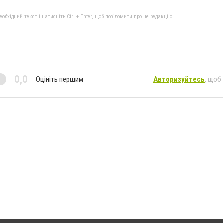
бхідний текст і натисніть Ctrl + Enter, щоб повідомити про це редакцію
0,0
Оцініть першим
Авторизуйтесь
, щоб