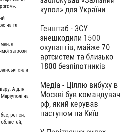
заблокував «Залізний
орогом».
купол» для України
ний
ю на тлі
Генштаб - ЗСУ
знешкодили 1500
ман, а
окупантів, майже 70
рямої загрози
артсистем та близько
1800 безпілотників
раїнські сили
Медіа - Ціллю вибуху в
іару. А для
Москві був командувач
 Маріуполі на
рф, який керував
наступом на Київ
ас, регіон,
 областей,