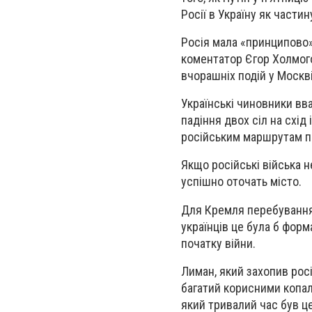
Росії в Україну як части
Росія мала «принципово»
коментатор Єгор Холмого
вчорашніх подій у Москві
Українські чиновники вв
падіння двох сіл на схід 
російським маршрутам пос
Якщо російські війська н
успішно оточать місто.
Для Кремля перебування 
українців це була б форм
початку війни.
Лиман, який захопив росі
багатий корисними копал
який тривалий час був ц