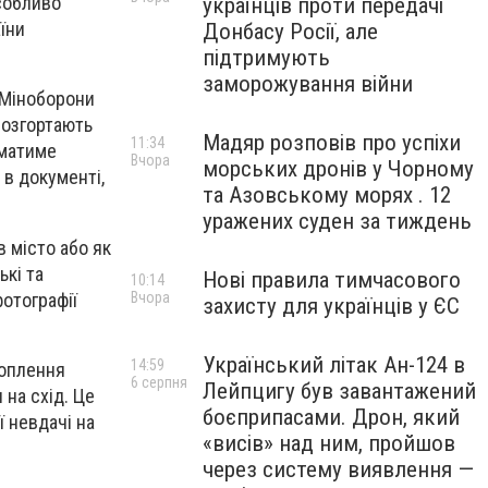
особливо
українців проти передачі
їни
Донбасу Росії, але
підтримують
заморожування війни
 Міноборони
розгортають
Мадяр розповів про успіхи
11:34
 матиме
Вчора
морських дронів у Чорному
 в документі,
та Азовському морях . 12
уражених суден за тиждень
в місто або як
ькі та
Нові правила тимчасового
10:14
фотографії
Вчора
захисту для українців у ЄС
Український літак Ан-124 в
14:59
хоплення
6 серпня
Лейпцигу був завантажений
на схід. Це
боєприпасами. Дрон, який
 невдачі на
«висів» над ним, пройшов
через систему виявлення —