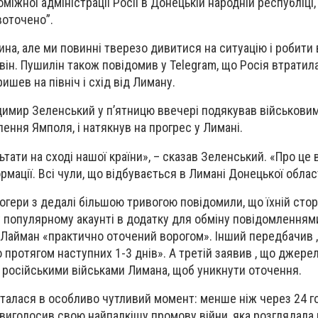
міжної адміністрації Росії в Донецькій народній республіці,
воточено”.
на, але ми повинні тверезо дивитися на ситуацію і робити 
 він. Пушилін також повідомив у Telegram, що Росія втратил
ишев на північ і схід від Лиману.
имир Зеленський у п’ятницю ввечері подякував військовим
ення Ямполя, і натякнув на прогрес у Лимані.
тати на сході нашої країни», – сказав Зеленський. «Про це
рмації. Всі чули, що відбувається в Лимані Донецької облас
логери з дедалі більшою тривогою повідомили, що їхній сто
у популярному акаунті в додатку для обміну повідомленням
 Лайман «практично оточений ворогом». Інший передбачив ,
 протягом наступних 1-3 днів». А третій заявив , що джере
російськими військами Лимана, щоб уникнути оточення.
сталася в особливо чутливий момент: менше ніж через 24 г
ю виголосив свою найпалкішу промову війни, яка розглядала