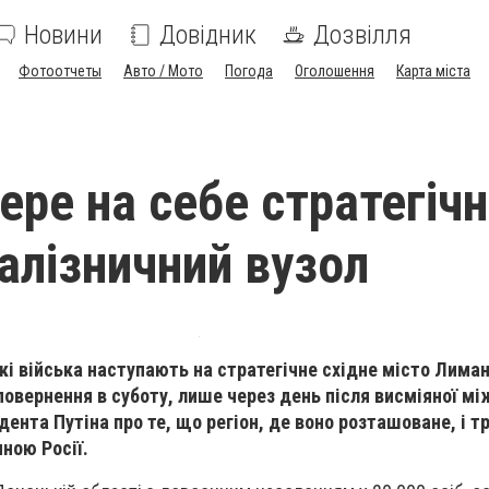
Новини
Довідник
Дозвілля
Фотоотчеты
Авто / Мото
Погода
Оголошення
Карта міста
ере на себе стратегіч
залізничний вузол
кі війська наступають на стратегічне східне місто Лиман
овернення в суботу, лише через день після висміяної м
ента Путіна про те, що регіон, де воно розташоване, і тр
иною Росії.