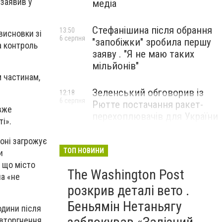
 заявив у
медіа
Стефанішина після обрання
13:50
висновки зі
6 серпня
"запобіжки" зробила першу
а контроль
заяву . "Я не маю таких
мільйонів"
 частинам,
Зеленський обговорив із
12:18
6 серпня
Рютте постачання ракет-
 вже
перехоплювачів для України
ті».
роні загрожує
ТОП НОВИНИ
и
 що місто
The Washington Post
ла «не
розкрив деталі вето .
Беньямін Нетаньягу
одини після
 вторгнення