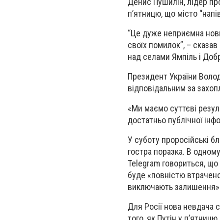
Денис Пушилін, лідер про
п’ятницю, що місто “напі
“Це дуже неприємна нови
своїх помилок”, – сказав
над селами Ямпіль і Добр
Президент України Волод
відповідальним за захопл
«Ми маємо суттєві резуль
достатньо публічної інфо
У суботу проросійські б
гостра поразка. В одном
Telegram говориться, що
буде «повністю втрачено
виключають залишення» 
Для Росії нова невдача 
того, як Путін у п’ятниц