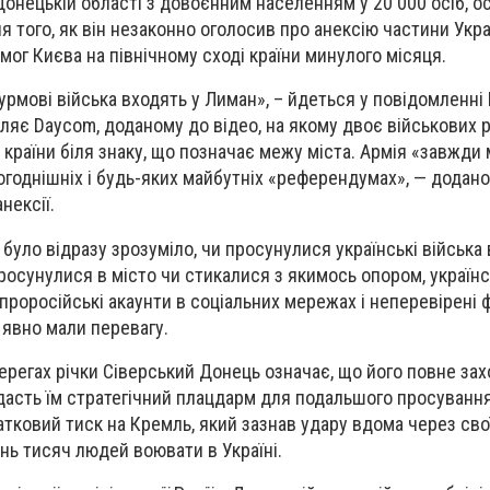
 Донецькій області з довоєнним населенням у 20 000 осіб, 
я того, як він незаконно оголосив про анексію частини Укра
ог Києва на північному сході країни минулого місяця.
урмові війська входять у Лиман», – йдеться у повідомленні
омляє Daycom, доданому до відео, на якому двоє військових 
країни біля знаку, що позначає межу міста. Армія «завжди
огоднішніх і будь-яких майбутніх «референдумах», — додано
нексії.
було відразу зрозуміло, чи просунулися українські війська 
росунулися в місто чи стикалися з якимось опором, українс
проросійські акаунти в соціальних мережах і неперевірені 
 явно мали перевагу.
ерегах річки Сіверський Донець означає, що його повне за
дасть їм стратегічний плацдарм для подальшого просування 
тковий тиск на Кремль, який зазнав удару вдома через свої
нь тисяч людей воювати в Україні.