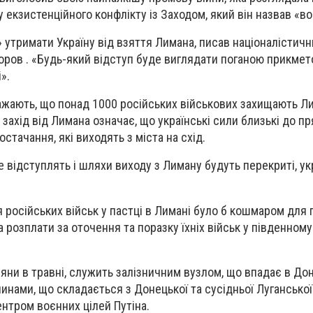
ну екзистенційного конфлікту із Заходом, який він назвав «в
 утримати Україну від взяття Лимана, писав націоналістич
ров . «Будь-який відступ буде виглядати поганою прикмето
».
ажають, що понад 1000 російських військових захищають Ли
і захід від Лимана означає, що українські сили близькі до п
тачання, які виходять з міста на схід.
е відступлять і шляхи виходу з Лиману будуть перекриті, ук
російських військ у пастці в Лимані було б кошмаром для п
а розплати за оточення та поразку їхніх військ у південному
яни в травні, служить залізничним вузлом, що впадає в Донб
инами, що складається з Донецької та сусідньої Луганської
ентром воєнних цілей Путіна.