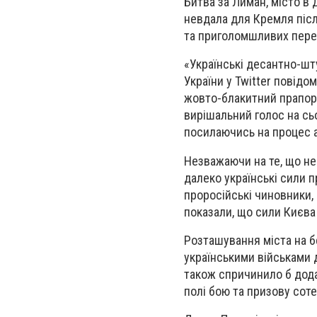
Битва за Лиман, місто в
невдала для Кремля післ
та приголомшливих перем
«Українські десантно-шт
України у Twitter повід
жовто-блакитний прапор 
вирішальний голос на сь
посилаючись на процес а
Незважаючи на те, що не 
далеко українські сили п
проросійські чиновники, 
показали, що сили Києва
Розташування міста на б
українськими військами 
також спричинило б дода
полі бою та призову соте