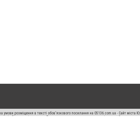
а умови розміщення в тексті обов'язкового посилання на 05136.com.ua - Сайт міста Ю
 тексті або в якості джерела. Порушення виняткових прав переслідується Законом.
ський спецпроєкт", "Політичні новини", "Пресреліз", "PR", "Офіційно", "Політична рек