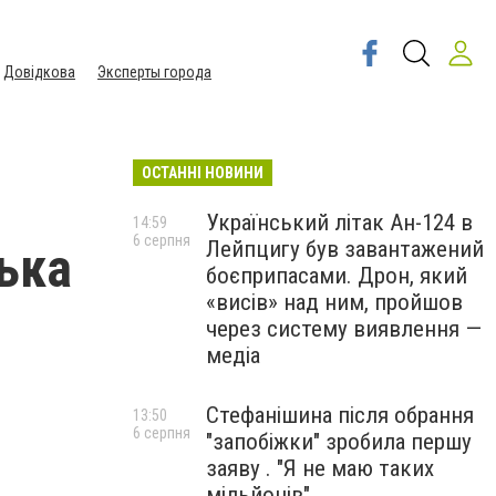
Довідкова
Эксперты города
ОСТАННІ НОВИНИ
Український літак Ан-124 в
14:59
6 серпня
Лейпцигу був завантажений
ька
боєприпасами. Дрон, який
«висів» над ним, пройшов
через систему виявлення —
медіа
Стефанішина після обрання
13:50
6 серпня
"запобіжки" зробила першу
заяву . "Я не маю таких
мільйонів"