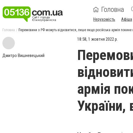
Головна
Нерухомість
Афіша
Головна
Перемовини з РФ можуть відновитися, лише якщо російська армія покине 
18:58, 1 жовтня 2022 р.
Перемов
Дмитро Вишневецький
відновит
армія по
України,