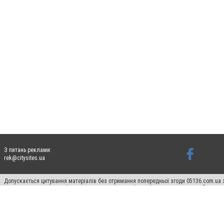
З питань реклами:
rek@citysites.ua
Допускається цитування матеріалів без отримання попередньої згоди 05136.com.ua з
для пошукових систем гіперпосилання на цитовані статті не нижче другого абзацу в
Матеріали з плашками "Новини компаній", "Промо", "Партнерський матеріал", "Партнер