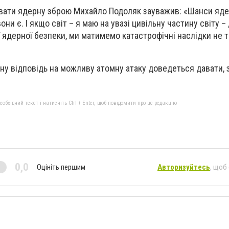
вати ядерну зброю Михайло Подоляк зауважив: «Шанси яд
они є. І якщо світ – я маю на увазі цивільну частину світу 
 ядерної безпеки, ми матимемо катастрофічні наслідки не т
ну відповідь на можливу атомну атаку доведеться давати, з
бхідний текст і натисніть Ctrl + Enter, щоб повідомити про це редакцію
0,0
Оцініть першим
Авторизуйтесь
, щоб