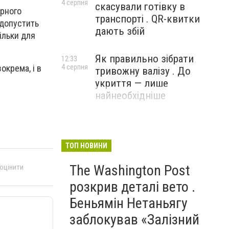
4 серпня
скасували готівку в
ерного
транспорті . QR-квитки
– допустить
дають збій
ільки для
Як правильно зібрати
12:33
4 серпня
окрема, і в
тривожну валізу . До
укриття — лише
найнеобхідніше
ТОП НОВИНИ
The Washington Post
 оцінити
розкрив деталі вето .
Беньямін Нетаньягу
заблокував «Залізний