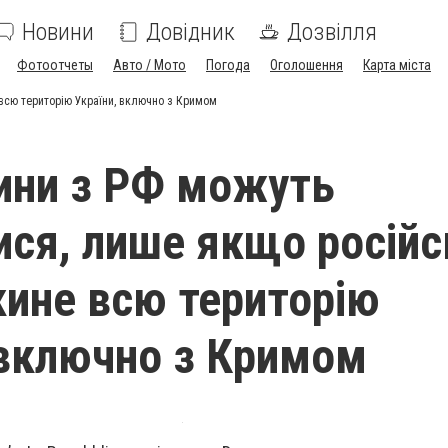
Новини
Довідник
Дозвілля
Фотоотчеты
Авто / Мото
Погода
Оголошення
Карта міста
всю територію України, включно з Кримом
ини з РФ можуть
ися, лише якщо російс
кине всю територію
 включно з Кримом