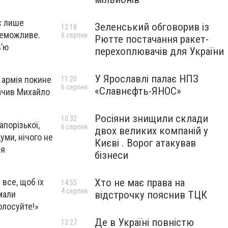
є лише
Зеленський обговорив із
12:18
неможливе.
6 серпня
Рютте постачання ракет-
в’ю
перехоплювачів для України
У Ярославлі палає НПЗ
 армія покине
11:20
6 серпня
«Славнєфть-ЯНОС»
начив Михайло
Росіяни знищили склади
10:32
порізької,
6 серпня
двох великих компаній у
уми, нічого не
Києві . Ворог атакував
ія
бізнеси
все, щоб їх
Хто не має права на
14:55
4 серпня
мали
відстрочку пояснив ТЦК
олосуйте!»
Де в Україні повністю
13:27