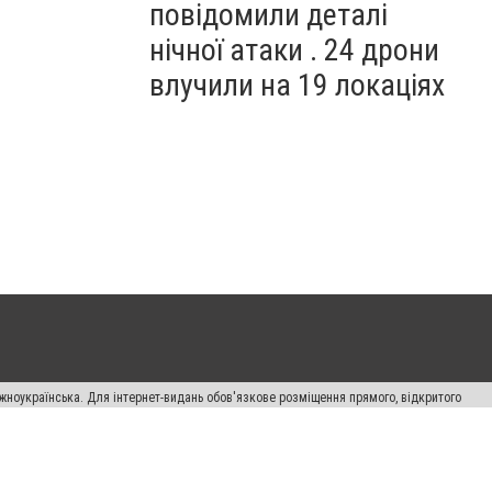
повідомили деталі
нічної атаки . 24 дрони
влучили на 19 локаціях
жноукраїнська. Для інтернет-видань обов'язкове розміщення прямого, відкритого
лама" публікуються на правах реклами.