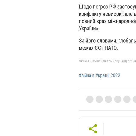
Щодо погроз РФ застосу
конфлікту невисокі, але в
повний крах міжнародної
України».
За його словами, глобаль
межах ЄС і НАТО.
Якщо ви помітили помилку, виділіть нео
#війна в Україні 2022