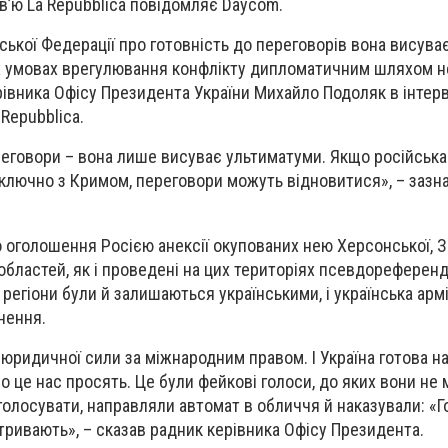
в’ю La Repubblica повідомляє Daycom.
ської Федерації про готовність до переговорів вона висува
их умовах врегулювання конфлікту дипломатичним шляхом 
рівника Офісу Президента України Михайло Подоляк в інтер
Repubblica.
реговори – вона лише висуває ультиматуми. Якщо російська
включно з Кримом, переговори можуть відновитися», – заз
о оголошення Росією анексії окупованих нею Херсонської, За
областей, як і проведені на цих територіях псевдореференд
 регіони були й залишаються українськими, і українська арм
нення.
ридичної сили за міжнародним правом. І Україна готова на 
о це нас просять. Це були фейкові голоси, до яких вони не 
голосувати, направляли автомат в обличчя й наказували: «Г
тривають», – сказав радник керівника Офісу Президента.