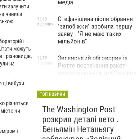
медіа
ати залучити
они чинили
Стефанішина після обрання
13:50
йською
6 серпня
"запобіжки" зробила першу
заяву . "Я не маю таких
мільйонів"
ораторій і
 Штати можуть
 і різновидів,
Зеленський обговорив із
12:18
нули на
6 серпня
Рютте постачання ракет-
перехоплювачів для України
о ці вибухи
ТОП НОВИНИ
ко різняться
The Washington Post
 місто чи
розкрив деталі вето .
Беньямін Нетаньягу
зміром і