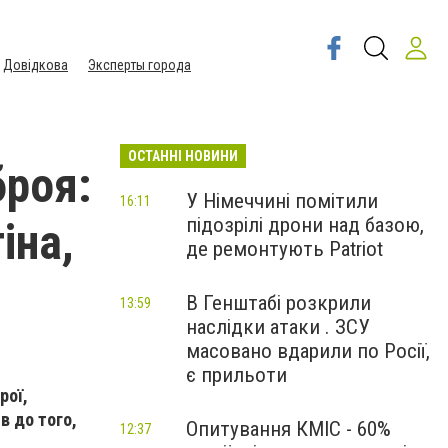
Довідкова
Эксперты города
ОСТАННІ НОВИНИ
броя:
У Німеччині помітили
16:11
підозрілі дрони над базою,
іна,
де ремонтують Patriot
В Генштабі розкрили
13:59
наслідки атаки . ЗСУ
масовано вдарили по Росії,
є прильоти
рої,
в до того,
Опитування КМІС - 60%
12:37