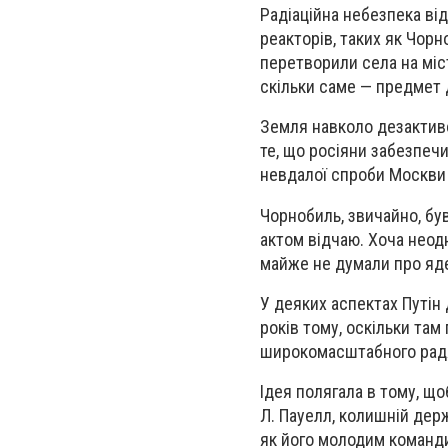
Радіаційна небезпека від
реакторів, таких як Чорн
перетворили села на міс
скільки саме — предмет 
Земля навколо дезактиво
те, що росіяни забезпечи
невдалої спроби Москви 
Чорнобиль, звичайно, був
актом відчаю. Хоча неод
майже не думали про яде
У деяких аспектах Путі
років тому, оскільки та
широкомасштабного радя
Ідея полягала в тому, щ
Л. Пауелл, колишній держ
як його молодим команди