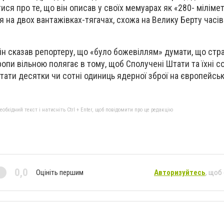
ися про те, що він описав у своїх мемуарах як «280- міліме
я на двох вантажівках-тягачах, схожа на Велику Берту часі
ін сказав репортеру, що «було божевіллям» думати, що стра
опи вільною полягає в тому, щоб Сполучені Штати та їхні с
ати десятки чи сотні одиниць ядерної зброї на європейськ
бхідний текст і натисніть Ctrl + Enter, щоб повідомити про це редакцію
0,0
Оцініть першим
Авторизуйтесь
, щоб