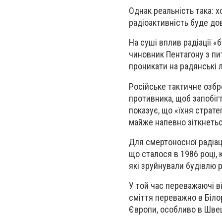
Однак реальність така: 
радіоактивність буде до
На суші вплив радіації «
чиновник Пентагону з пит
проникати на радянські 
Російське тактичне озб
противника, щоб запобігт
показує, що «їхня страте
майже напевно зіткнетьс
Для смертоносної радіаці
що сталося в 1986 році, 
які зруйнували будівлю 
У той час переважаючі в
сміття переважно в Білор
Європи, особливо в Швеці