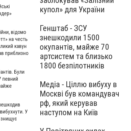
заблокував «Залізний
йські
купол» для України
ндер»
Генштаб - ЗСУ
ійни, відомо
знешкодили 1500
етт» на честь
окупантів, майже 70
еликий кавун
мав приблизно
артсистем та близько
1800 безпілотників
антів. Були
У певний
Медіа - Ціллю вибуху в
 майже
Москві був командувач
рф, який керував
знешкодив
наступом на Київ
 вибухнути. У
т знищує