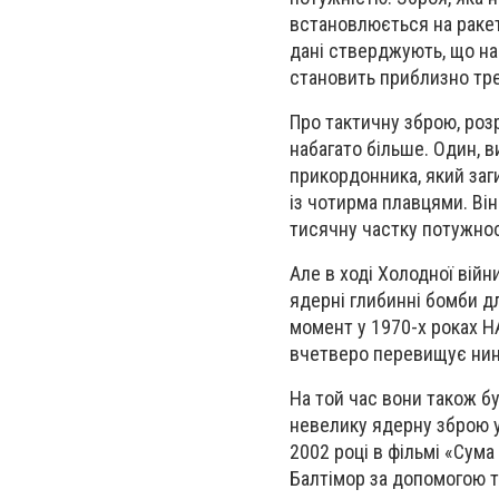
встановлюється на ракет
дані стверджують, що н
становить приблизно тре
Про тактичну зброю, роз
набагато більше. Один, в
прикордонника, який заги
із чотирма плавцями. Ві
тисячну частку потужност
Але в ході Холодної війн
ядерні глибинні бомби д
момент у 1970-х роках Н
вчетверо перевищує нині
На той час вони також б
невелику ядерну зброю у 
2002 році в фільмі «Сума
Балтімор за допомогою т