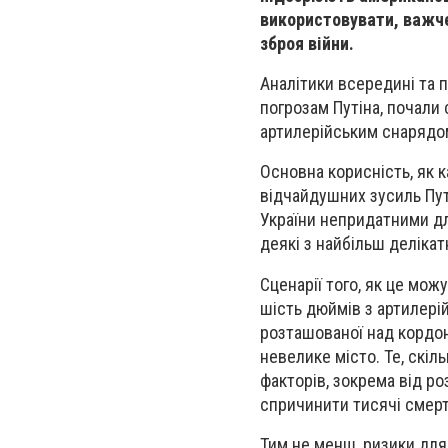
використовувати, важче
зброя війни.
Аналітики всередині та 
погрозам Путіна, почали 
артилерійським снарядом
Основна корисність, як 
відчайдушних зусиль Пут
України непридатними дл
деякі з найбільш делікат
Сценарії того, як це мо
шість дюймів з артилерій
розташованої над кордон
невелике місто. Те, скіл
факторів, зокрема від ро
спричинити тисячі смерт
Тим не менш, ризики для