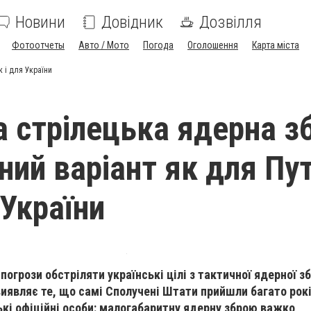
Новини
Довідник
Дозвілля
Фотоотчеты
Авто / Мото
Погода
Оголошення
Карта міста
к і для України
а стрілецька ядерна з
ий варіант як для Пут
 України
погрози обстріляти українські цілі з тактичної ядерної зб
виявляє те, що самі Сполучені Штати прийшли багато рокі
і офіційні особи: малогабаритну ядерну зброю важко