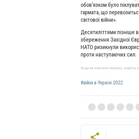
обов’язком було піклуват
гармата, що перевозитьс
світової війни».
Десятиліттями пізніше в
збереження Західної Євр
НАТО ризикнули використ
проти наступаючих сил.
Якщо ви помітили помилку, виділіть нео
#війна в Україні 2022