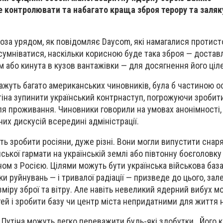
 контролювати та набагато краща зброя терору та заляк
поза урядом, як повідомляє Daycom, які намагалися протис
сумніватися, наскільки корисною буде така зброя — доставле
 або кинута в кузов вантажівки — для досягнення його ціл
кажуть багато американських чиновників, була б частиною о
іна зупинити український контрнаступ, погрожуючи зробит
я проживання. Чиновники говорили на умовах анонімності,
них дискусій всередині адміністрації.
жуть зробити росіяни, дуже різні. Вони могли випустити сна
ської гармати на українській землі або півтонну боєголовку 
ом з Росією. Цілями можуть бути українська військова база
ьки руйнувань — і тривалої радіації — призведе до цього, зал
зміру зброї та вітру. Але навіть невеликий ядерний вибух м
ей і зробити базу чи центр міста непридатними для життя н
 Путіна можуть легко переважити будь-які здобутки . Його 