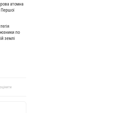
трова атомна
в Першої
тегія
оюзники по
ій землі
 оцінити