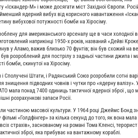
у «Іскандер-М» і може досягати міст Західної Європи. Росі
айменший ядерний вибух від корисного навантаження «Іска
тину вибухової потужності бомби на Хіросіму.
роблену для американського арсеналу ще в часи холодної в
иготовлений наприкінці 1950-х років, названий «Дейві Крок
нув у Аламо, важив близько 70 фунтів; він був схожий на в
н був розроблений для пострілу з задньої частини джипа і 
і бомби, скинутої на Хіросіму.
и і Сполучені Штати, і Радянський Союз розробили сотні варі
ля знищення підводних човнів і чутки про «ядерну валізу». 
АТО мала понад 7400 одиниць тактичної ядерної зброї , що
шні розрахункові запаси Росії.
ули частиною масової культури. У 1964 році Джеймс Бонд 
фільмі «Голдфінгер» за кілька секунд до того, як вона мала
 всіх страхів», заснованому на романі Тома Кленсі, терорис
актичної зброї, яка прибуває на вантажному кораблі.