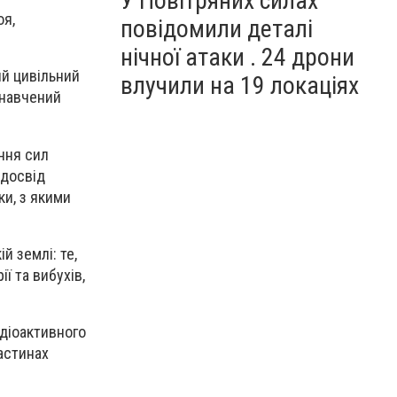
У Повітряних силах
оя,
повідомили деталі
нічної атаки . 24 дрони
ий цивільний
влучили на 19 локаціях
 навчений
ння сил
 досвід
ки, з якими
й землі: те,
ї та вибухів,
адіоактивного
частинах