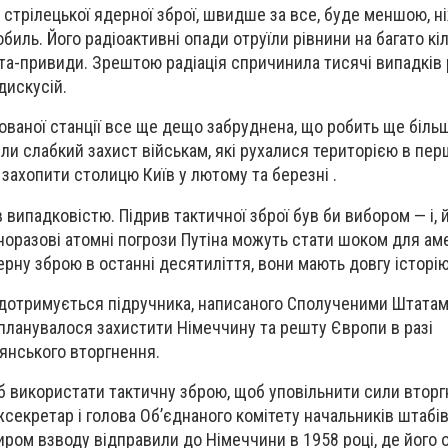
 стрілецької ядерної зброї, швидше за все, буде меншою, н
обиль. Його радіоактивні опади отруїли рівнини на багато кіл
та-привиди. Зрештою радіація спричинила тисячі випадків 
дискусій.
ваної станції все ще дещо забруднена, що робить ще біль
ли слабкий захист військам, які рухалися територією в перш
захопити столицю Київ у лютому та березні .
 випадковістю. Підрив тактичної зброї був би вибором — і, 
норазові атомні погрози Путіна можуть стати шоком для аме
рну зброю в останні десятиліття, вони мають довгу історію
н дотримується підручника, написаного Сполученими Штата
м планувалося захистити Німеччину та решту Європи в разі
нського вторгнення.
об використати тактичну зброю, щоб уповільнити сили вторг
секретар і голова Об’єднаного комітету начальників штабів
ром взводу відправили до Німеччини в 1958 році, де його