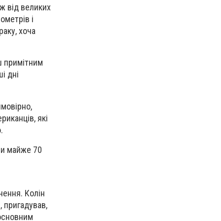
іж від великих
ометрів і
раку, хоча
ш примітним
і дні
ймовірно,
риканців, які
.
ми майже 70
нення. Колін
, пригадував,
 основним