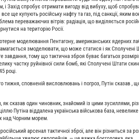
м, і Захід спробує отримати вигоду від вибуху, щоб спробув
кі все ще купують російську нафту та газ, під санкції, яким в
роблема переважаючих вітрів: радіація, що виділяється росі
рнутися на територію Росії.
’ютерне моделювання Пентагону, американських ядерних лаб
намагається змоделювати, що може статися і як Сполучені
е завдання, тому що тактична зброя буває багатьох розмірів
елику частку руйнівної сили бомб, які Сполучені Штати ски
45 році.
о тижня, сповненій висловлювань і погроз, Путін сказав , щ
 як сказав один чиновник, знайомий із цими зусиллями, різ
 ціллю Путіна віддалена українська військова база, невелике
х над Чорним морем.
осійський арсенал тактичної зброї, але він різниться за ро
найбільше хвилює європейців, — це важка боєголовка, яка