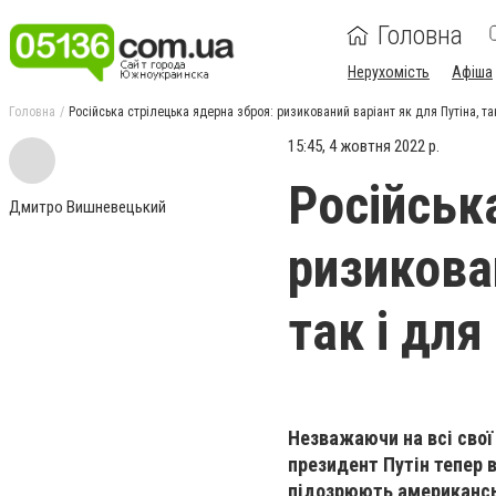
Головна
Нерухомість
Афіша
Головна
Російська стрілецька ядерна зброя: ризикований варіант як для Путіна, та
15:45, 4 жовтня 2022 р.
Російськ
Дмитро Вишневецький
ризикован
так і для
Незважаючи на всі свої 
президент Путін тепер 
підозрюють американськ