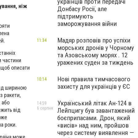
українців проти передачі
ування, ніж
Донбасу Росії, але
підтримують
заморожування війни
тояти
на ​​
Мадяр розповів про успіхи
ей.
11:34
морських дронів у Чорному
станніх
та Азовському морях . 12
и частини
уражених суден за тиждень
 щоб описати
Нові правила тимчасового
10:14
захисту для українців у ЄС
ряд шириною
з ракети,
 або
Український літак Ан-124 в
14:59
6 серпня
ежить від
Лейпцигу був завантажений
оже
боєприпасами. Дрон, який
а роки.
«висів» над ним, пройшов
через систему виявлення —
країна може