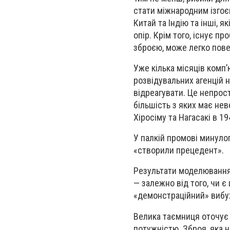
стати міжнародним ізгоє
Китай та Індію та інші, я
опір. Крім того, існує п
зброєю, може легко пове
Уже кілька місяців комп
розвідувальних агенцій 
відреагувати. Це непрост
більшість з яких має нев
Хіросіму та Нагасакі в 19
У палкій промові минулог
«створили прецедент».
Результати моделювання,
— залежно від того, чи є
«демонстраційний» вибу
Велика таємниця оточує р
потужністю. Зброя, яка 