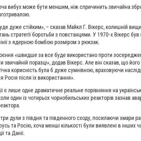
хоча вибух може бути меншим, ніж спричинить звичайна збр
вготривалою.
буде дуже стійким», – сказав Майкл Г. Вікерс, колишній вищ
ань стратегії боротьби з повстанцями. У 1970-х Вікерс був
лінії з ядерною бомбою розміром з рюкзак.
роєння «швидше за все буде використано проти зосередже
и звичайній поразці», додав Вікерс. Але він сказав, що його
гічна корисність була б дуже сумнівною, враховуючи наслід
я Росія після їх використання».
ї є лише одне драматичне реальне порівняння на українські
коли один із чотирьох чорнобильських реакторів зазнав аварі
реактора.
ітри дули з півдня та південного сходу, посилаючи хмари р
усь та Росію, хоча менші кількості були виявлені в інших 
ї та Данії.