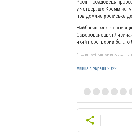
Росії. Посадовець проро
у четвер, що Кремміна, м
повідомляє російське де
Найбільші міста провінці
Сєвєродонецьк і Лисичанс
який перетворив багато б
Якщо ви помітили помилку, виділіть нео
#війна в Україні 2022