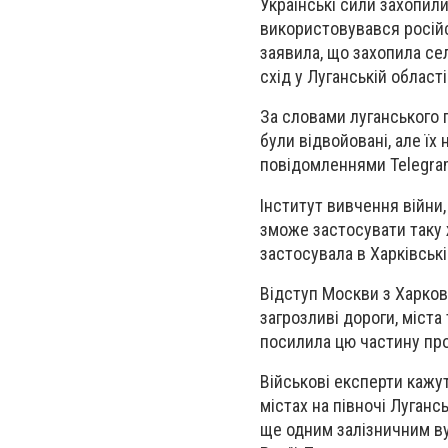
Українські сили захопили
використовувався російсь
заявила, що захопила села
схід у Луганській області
За словами луганського г
були відвойовані, але їх 
повідомленнями Telegram
Інститут вивчення війни,
зможе застосувати таку 
застосувала в Харківські
Відступ Москви з Харкова
загрозливі дороги, міста
посилила цю частину прові
Військові експерти кажут
містах на півночі Лугансь
ще одним залізничним ву