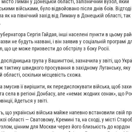
 місто Лиман у Донецькій області, залізничний вузол, який
кими військами, було відвойовано після днів боїв. Відтоді
 як на північний захід від Лиману в Донецькій області, так 
.
убернатора Сергія Гайдая, інші населені пункти в цьому рай
назви не будуть названі, і він заявив у соціальній програмі д
, що це може призвести до обстрілу з боку Росії.
 дослідницька група у Вашингтоні, зазначила у звіті, що Укр
ж тактику швидкого просування в західному Луганську, яку
й області, оскільки місцевість схожа.
 змусив її вирішити, як передислокувати війська, щоб захи
 та села в регіоні Донбасу, але «немає жодних ознак», що Ро
нції, йдеться у звіті.
ь, що українські війська майже напевно встановили свій пр
кої області — Сватовому, Кремині та, на сході, у місті Староб
злом, цінним для Москви через його близькість до кордон