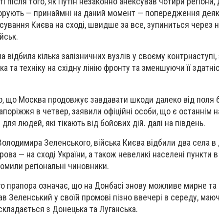
ті після того, як Путін незаконно анексував чотири регіони,
ігнорують — принаймні на даний момент — попередження дея
осування Києва на сході, швидше за все, зупиниться через 
йськ.
а відбила кілька залізничних вузлів у своєму контрнаступі
а та техніку на східну лінію фронту та зменшуючи її здатн
го, що Москва продовжує завдавати шкоди далеко від поля 
Запоріжжя в четвер, заявили офіційні особи, що є останнім 
для людей, які тікають від бойових дій. далі на південь.
олодимира Зеленського, війська Києва відбили два села в
Ярова — на сході України, а також невеликі населені пункти в
домили регіональні чиновники.
о прапора означає, що на Донбасі знову можливе мирне та
в Зеленський у своїй промові пізно ввечері в середу, маюч
складається з Донецька та Луганська.