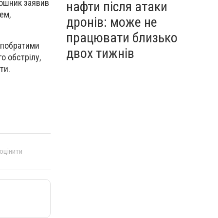
рошник заявив
нафти після атаки
ем,
дронів: може не
працювати близько
а-побратими
двох тижнів
о обстрілу,
ти.
 оцінити