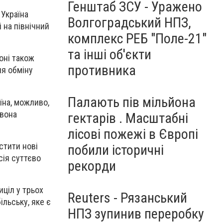
Генштаб ЗСУ - Уражено
 Україна
Волгоградський НПЗ,
і на північний
комплекс РЕБ "Поле-21"
та інші об'єкти
оні також
противника
ля обміну
Палають пів мільйона
аїна, можливо,
 вона
гектарів . Масштабні
лісові пожежі в Європі
стити нові
побили історичні
сія суттєво
рекорди
иціл у трьох
Reuters - Рязанський
ільську, яке є
НПЗ зупинив переробку