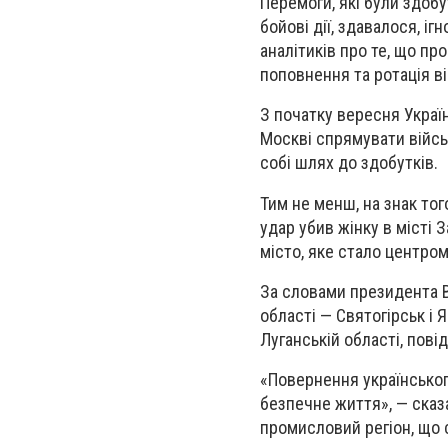
Перемоги, які були здобу
бойові дії, здавалося, 
аналітиків про те, що пр
поповнення та ротація ві
З початку вересня Україн
Москві спрямувати військ
собі шлях до здобутків.
Тим не менш, на знак то
удар убив жінку в місті 
місто, яке стало центром 
За словами президента В
області — Святогірськ і 
Луганській області, пові
«Повернення українськог
безпечне життя», — сказа
промисловий регіон, що 