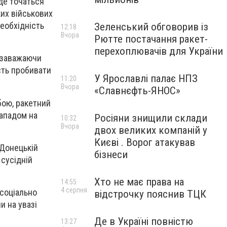
 де точаться
ких військових
необхідність
Зеленський обговорив із
12:18
Вчора
Рютте постачання ракет-
перехоплювачів для України
, заважаючи
ість пробивати
У Ярославлі палає НПЗ
11:20
Вчора
«Славнєфть-ЯНОС»
бою, ракетний
нападом на
Росіяни знищили склади
10:32
Вчора
двох великих компаній у
Києві . Ворог атакував
 Донецькій
бізнеси
 сусідній
Хто не має права на
14:55
4 серпня
 соціально
відстрочку пояснив ТЦК
и на увазі
Де в Україні повністю
13:27