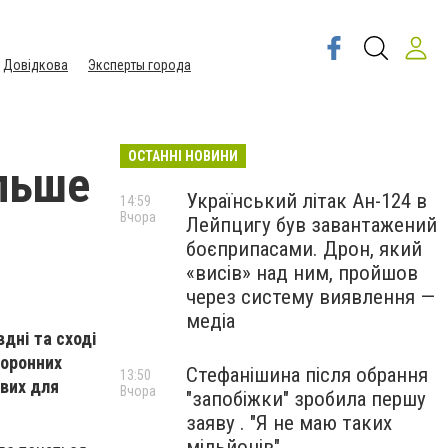
Довідкова
Эксперты города
ОСТАННІ НОВИНИ
ільше
Український літак Ан-124 в
14:59
Вчора
Лейпцигу був завантажений
боєприпасами. Дрон, який
«висів» над ним, пройшов
через систему виявлення —
медіа
вдні та сході
боронних
Стефанішина після обрання
13:50
ових для
Вчора
"запобіжки" зробила першу
заяву . "Я не маю таких
мільйонів"