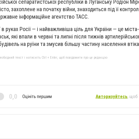
сійської сепаратистської республіки в Луганську Родіон Мі
істо, захоплене на початку війни, знаходиться під її контрол
ржавне інформаційне агентство ТАСС.
ї в руках Росії — і найважливіша ціль для України — це міст
ьк, які впали в червні та липні після тижнів артилерійськог
удівель на руїни та змусив більшу частину населення втіка
бхідний текст і натисніть Ctrl + Enter, щоб повідомити про це редакцію
0,0
Оцініть першим
Авторизуйтесь
, щоб