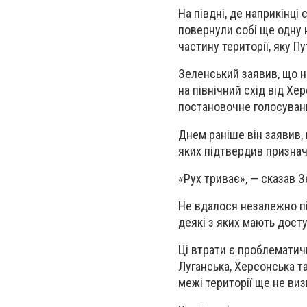
На півдні, де наприкінці
повернули собі ще одну н
частину території, яку П
Зеленський заявив, що н
на північний схід від Хе
постановочне голосуванн
Днем раніше він заявив, 
яких підтвердив признач
«Рух триває», — сказав З
Не вдалося незалежно під
деякі з яких мають досту
Ці втрати є проблематич
Луганська, Херсонська та
межі території ще не виз