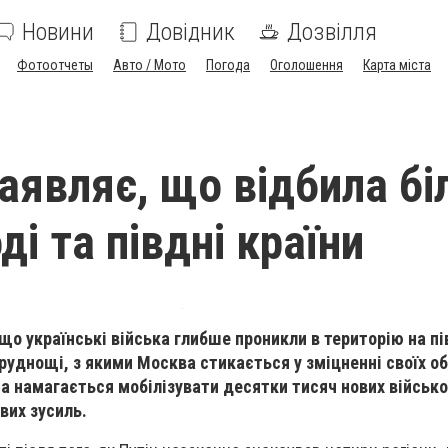
Новини
Довідник
Дозвілля
Фотоотчеты
Авто / Мото
Погода
Оголошення
Карта міста
заявляє, що відбила б
оді та півдні країни
що українські війська глибше проникли в територію на пі
руднощі, з якими Москва стикається у зміцненні своїх о
она намагається мобілізувати десятки тисяч нових військ
вих зусиль.