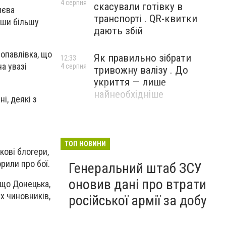
4 серпня
скасували готівку в
иєва
транспорті . QR-квитки
вши більшу
дають збій
опавлівка, що
Як правильно зібрати
12:33
а увазі
4 серпня
тривожну валізу . До
укриття — лише
найнеобхідніше
і, деякі з
ТОП НОВИНИ
кові блогери,
рили про бої.
Генеральний штаб ЗСУ
оновив дані про втрати
 що Донецька,
х чиновників,
російської армії за добу