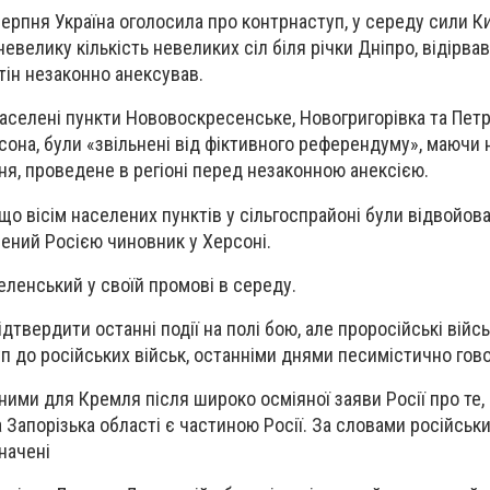
 серпня Україна оголосила про контрнаступ, у середу сили К
евелику кількість невеликих сіл біля річки Дніпро, відірва
утін незаконно анексував.
аселені пункти Нововоскресенське, Новогригорівка та Петр
рсона, були «звільнені від фіктивного референдуму», маючи н
я, проведене в регіоні перед незаконною анексією.
що вісім населених пунктів у сільгоспрайоні були відвойован
ений Росією чиновник у Херсоні.
еленський у своїй промові в середу.
твердити останні події на полі бою, але проросійські війсь
п до російських військ, останніми днями песимістично гово
ними для Кремля після широко осміяної заяви Росії про те,
 Запорізька області є частиною Росії. За словами російськи
начені