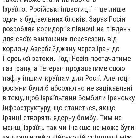
Ізраїлю. Російські інвестиції – це лише
один з будівельних блоків. Зараз Росія
розробляє коридор із півночі на південь
для своїх вантажних перевезень від
кордону Азербайджану через Іран до
Перської затоки. Тоді Росія постачатиме
газ Ірану, а Тегеран продаватиме свою
нафту іншим країнам для Росії. Але тоді
росіяни були б абсолютно не зацікавлені
в тому, щоб ізраїльтяни бомбили іранську
інфраструктуру, що станеться, якщо
іранці створять ядерну бомбу. Тим не
менш, Ізраїль так чи інакше не може бути
зацікавлений у військовій співпраці між