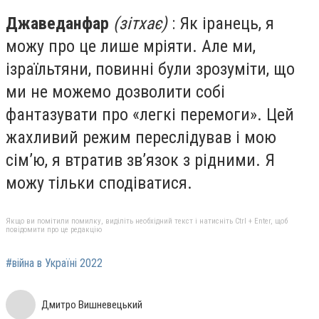
Джаведанфар
(зітхає)
: Як іранець, я
можу про це лише мріяти. Але ми,
ізраїльтяни, повинні були зрозуміти, що
ми не можемо дозволити собі
фантазувати про «легкі перемоги». Цей
жахливий режим переслідував і мою
сім’ю, я втратив зв’язок з рідними. Я
можу тільки сподіватися.
Якщо ви помітили помилку, виділіть необхідний текст і натисніть Ctrl + Enter, щоб
повідомити про це редакцію
#війна в Україні 2022
Дмитро Вишневецький