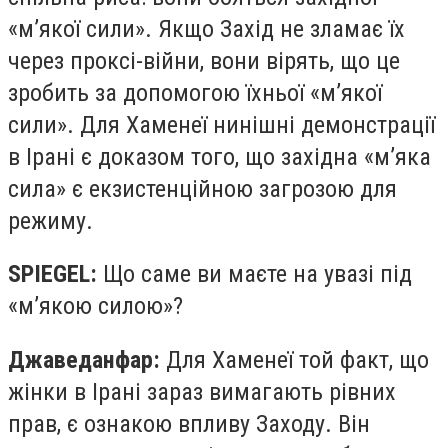
«м’якої сили». Якщо Захід не зламає їх
через проксі-війни, вони вірять, що це
зробить за допомогою їхньої «м’якої
сили». Для Хаменеї нинішні демонстрації
в Ірані є доказом того, що західна «м’яка
сила» є екзистенційною загрозою для
режиму.
SPIEGEL:
Що саме ви маєте на увазі під
«м’якою силою»?
Джаведанфар:
Для Хаменеї той факт, що
жінки в Ірані зараз вимагають рівних
прав, є ознакою впливу Заходу. Він