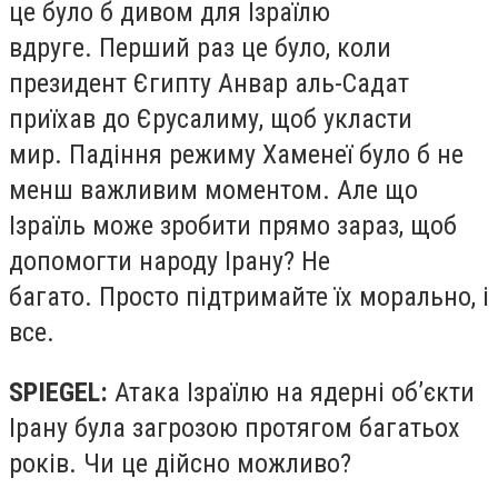
це було б дивом для Ізраїлю
вдруге. Перший раз це було, коли
президент Єгипту Анвар аль-Садат
приїхав до Єрусалиму, щоб укласти
мир. Падіння режиму Хаменеї було б не
менш важливим моментом. Але що
Ізраїль може зробити прямо зараз, щоб
допомогти народу Ірану? Не
багато. Просто підтримайте їх морально, і
все.
SPIEGEL:
Атака Ізраїлю на ядерні об’єкти
Ірану була загрозою протягом багатьох
років. Чи це дійсно можливо?