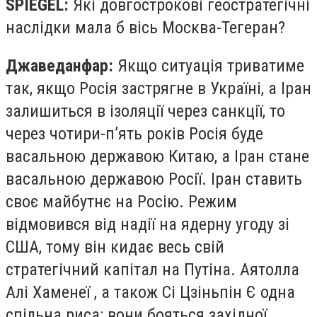
SPIEGEL:
Які довгострокові геостратегічні
наслідки мала б вісь Москва-Тегеран?
Джаведанфар:
Якщо ситуація триватиме
так, якщо Росія застрягне в Україні, а Іран
залишиться в ізоляції через санкції, то
через чотири-п’ять років Росія буде
васальною державою Китаю, а Іран стане
васальною державою Росії. Іран ставить
своє майбутнє на Росію. Режим
відмовився від надії на ядерну угоду зі
США, тому він кидає весь свій
стратегічний капітал на Путіна. Аятолла
Алі Хаменеї , а також Сі Цзіньпін Є одна
спільна риса: вони бояться західної