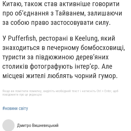
Китаю, також став активніше говорити
про об’єднання з Тайванем, залишаючи
за собою право застосовувати силу.
У Pufferfish, ресторані в Keelung, який
знаходиться в печерному бомбосховищі,
туристи за півдюжиною дерев’яних
столиків фотографують інтер’єр. Але
місцеві жителі люблять чорний гумор.
Якщо ви помітили помилку, виділіть необхідний текст і натисніть Ctrl + Enter, щоб
повідомити про це редакцію
#новини світу
Дмитро Вишневецький