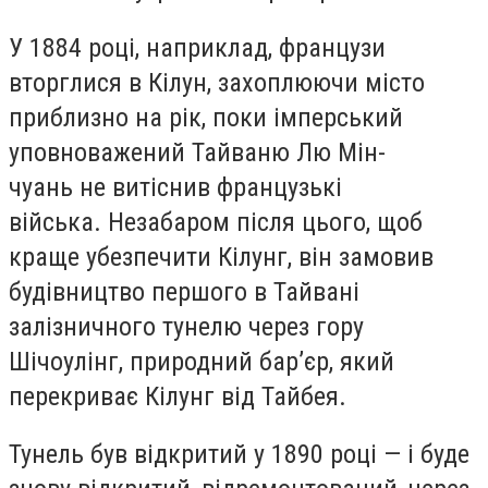
У 1884 році, наприклад, французи
вторглися в Кілун, захоплюючи місто
приблизно на рік, поки імперський
уповноважений Тайваню Лю Мін-
чуань не витіснив французькі
війська. Незабаром після цього, щоб
краще убезпечити Кілунг, він замовив
будівництво першого в Тайвані
залізничного тунелю через гору
Шічоулінг, природний бар’єр, який
перекриває Кілунг від Тайбея.
Тунель був відкритий у 1890 році — і буде