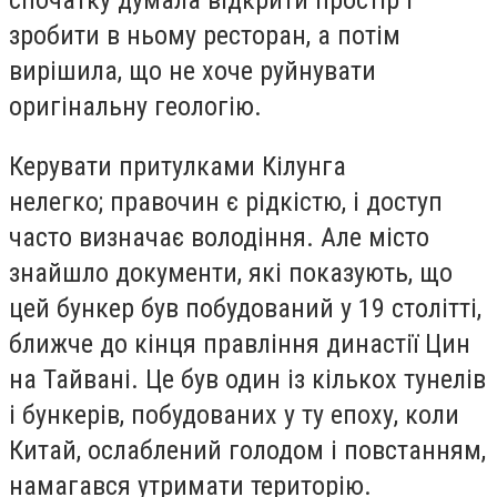
спочатку думала відкрити простір і
зробити в ньому ресторан, а потім
вирішила, що не хоче руйнувати
оригінальну геологію.
Керувати притулками Кілунга
нелегко; правочин є рідкістю, і доступ
часто визначає володіння. Але місто
знайшло документи, які показують, що
цей бункер був побудований у 19 столітті,
ближче до кінця правління династії Цин
на Тайвані. Це був один із кількох тунелів
і бункерів, побудованих у ту епоху, коли
Китай, ослаблений голодом і повстанням,
намагався утримати територію.