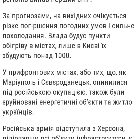
За прогнозами, на вихідних очікується
різке погіршення погодних умов і сильне
похолодання. Влада будує пункти
обігріву в містах, лише в Києві їх
збудують понад 1000.
У прифронтових містах, або тих, що, як
Маріуполь і Сєвєроданецьк, опинилися
під російською окупацією, також були
зруйновані енергетичні об’єкти та житло
українців.
Російська армія відступила з Херсона,
підірвавши всі об’єкти інфраструктури, у