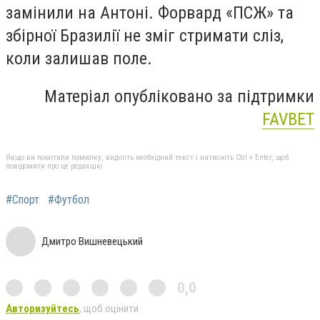
замінили на Антоні. Форвард «ПСЖ» та
збірної Бразилії не зміг стримати сліз,
коли залишав поле.
Матеріал опубліковано за підтримки
FAVBET
Якщо ви помітили помилку, виділіть необхідний текст і натисніть Ctrl + Enter, щоб
повідомити про це редакцію
#Спорт
#Футбол
Дмитро Вишневецький
0,0
Авторизуйтесь
, щоб оцінити