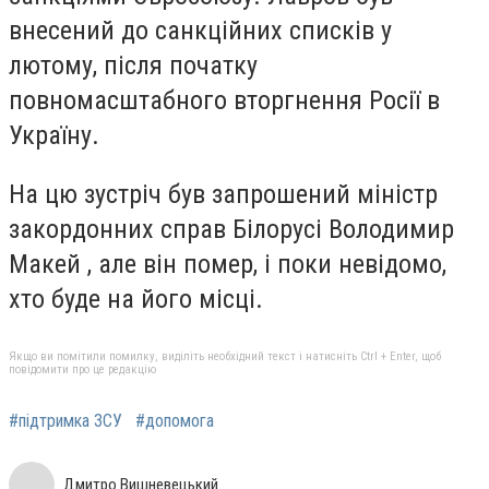
внесений до санкційних списків у
лютому, після початку
повномасштабного вторгнення Росії в
Україну.
На цю зустріч був запрошений міністр
закордонних справ Білорусі Володимир
Макей , але він помер, і поки невідомо,
хто буде на його місці.
Якщо ви помітили помилку, виділіть необхідний текст і натисніть Ctrl + Enter, щоб
повідомити про це редакцію
#підтримка ЗСУ
#допомога
Дмитро Вишневецький