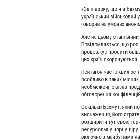
«За півроку, що я в Бахм
український військовий у
говорив на умовах анонім
Але на цьому етапі війн
Повідомляється, що росія
продовжує просити більш
цих країн скорочуються.
Пентагон часто хвилює т
особливо в таких місцях
необмежені, сказав пред
обговорення конфіденцій
Оскільки Бахмут, який п
виснаження, його страте
розширити тут свою тер
ресурсоємну чорну діру д
включно з майбутніми н