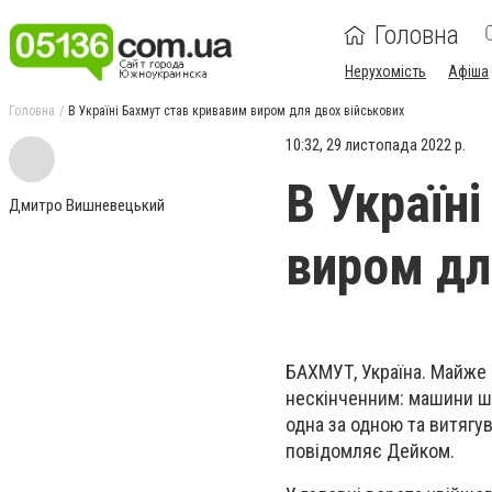
Головна
Нерухомість
Афіша
Головна
В Україні Бахмут став кривавим виром для двох військових
10:32, 29 листопада 2022 р.
В Україн
Дмитро Вишневецький
виром дл
БАХМУТ, Україна. Майже г
нескінченним: машини ш
одна за одною та витягув
повідомляє Дейком.