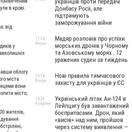
 понівеченим
українців проти передачі
ули в крові.
Донбасу Росії, але
підтримують
заморожування війни
а: від
Мадяр розповів про успіхи
11:34
Вчора
морських дронів у Чорному
диків у
та Азовському морях . 12
навколишніх
уражених суден за тиждень
рвавши облогу
Нові правила тимчасового
10:14
ого міста
Вчора
захисту для українців у ЄС
сяцями вони
хопити місто,
Український літак Ан-124 в
14:59
6 серпня
Лейпцигу був завантажений
00 жителів,
боєприпасами. Дрон, який
ардування
«висів» над ним, пройшов
бстріляні,
через систему виявлення —