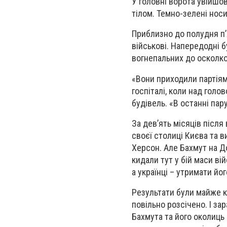
У головні ворота увійшо
тілом. Темно-зелені носи
Приблизно до полудня п’я
військові. Напередодні б
вогнепальних до осколко
«Вони приходили партіями 
госпіталі, коли над голо
будівель. «В останні пар
За дев’ять місяців після
своєї столиці Києва та в
Херсон. Але Бахмут на Д
кидали тут у бій маси ві
а українці – утримати йог
Результати були майже к
повільно розсічено. І за
Бахмута та його околиць 