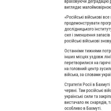
враховуючи деградацію ро
виглядає малоймовірною,
«Російські військові вс
продемонструвати прогр
дослідницького інституту
сил і зменшення запасів
російські військові знов
Останніми тижнями потре
інших місцях уздовж ліні
перетворилися на гарячі
на головний центр зусиль
війська, за словами укра
Стратегія Росії в Бахму
червні. Там російські в
українські сили та закрі
вистачало як снарядів, та
особливо в Бахмуті.