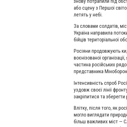
знову потрапили під обст
або сцену з Першої світо
летять у небі.
За словами солдатів, міс
Україна направила поток
бійців територіальної об
Росіяни продовжують кид
воєнізованої організації
частина російських рядо
представника Міноборони
Інтенсивність спроб Росі
уздовж своєї лінії фрон
закріпитися та зберегти
Влітку, після того, як р
могло виглядати природн
більш важливих міст — Сл