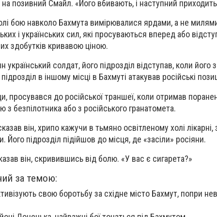
 на позивний Смайл. «Його вбивають, і наступний приходить
олі бою навколо Бахмута вимірювалися ярдами, а не милям
ких і українських сил, які просуваються вперед або відсту
их здобутків кривавою ціною.
н український солдат, його підрозділ відступав, коли його з
підрозділ в іншому місці в Бахмуті атакував російські позиц
ди, просувався до російської траншеї, коли отримав поране
ю з безпілотника або з російського гранатомета.
казав він, хрипо кажучи в тьмяно освітленому холі лікарні
и. Його підрозділ підійшов до місця, де «засіли» росіяни.
казав він, скривившись від болю. «У вас є сигарета?»
ний за темою:
ктивізують свою боротьбу за східне місто Бахмут, попри нев
айоні Донецька, найважчі бої точаться під Бахмутом