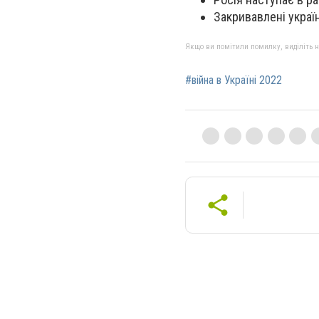
Закривавлені україн
Якщо ви помітили помилку, виділіть нео
#війна в Україні 2022