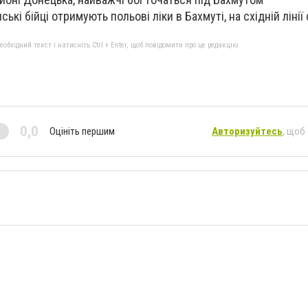
ські бійці отримують польові ліки в Бахмуті, на східній лінії
бхідний текст і натисніть Ctrl + Enter, щоб повідомити про це редакцію
0,0
Оцініть першим
Авторизуйтесь
, щоб