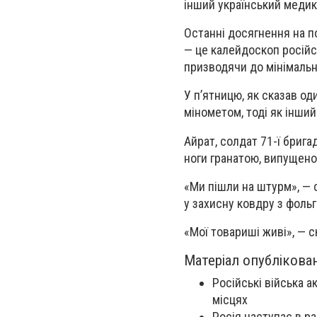
інший український медик
Останні досягнення на п
— це калейдоскоп російсь
призводячи до мінімальн
У п’ятницю, як сказав оди
мінометом, тоді як інший 
Айрат, солдат 71-ї брига
ноги гранатою, випущено
«Ми пішли на штурм», — с
у захисну ковдру з фольг
«Мої товариші живі», — с
Матеріал опублікова
Російські війська а
місцях
Росія наступає в р