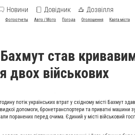
Новини
Довідник
Дозвілля
Фотоотчеты
Авто / Мото
Погода
Оголошення
Карта міста
і Бахмут став кривави
я двох військових
одину потік українських втрат у східному місті Бахмут зда
видкої допомоги, бронетранспортери та приватні машини 
али поранених перед очима. Єдиний у місті військовий госп