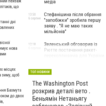
ячний пейзаж
медіа
літаків, що
Стефанішина після обрання
13:50
6 серпня
"запобіжки" зробила першу
танні дні
заяву . "Я не маю таких
товлених
мільйонів"
вісної
Зеленський обговорив із
12:18
римує нова
6 серпня
Рютте постачання ракет-
вами
перехоплювачів для України
их місцях
ТОП НОВИНИ
а зиму, щоб
The Washington Post
розкрив деталі вето .
ення Бахмута
роком до двох
Беньямін Нетаньягу
в,