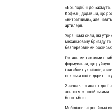
«Бої, подібні до Бахмута
Кофман, додавши, що рос
«витратними», але навіт
артилерії.
Українські сили, які утр
механізовану бригаду та 
безперервними російськ
Останніми тижнями прибул
формування, що руйнують
і загиблих українців, ата
оскільки їхні відкриті ш
Значна частина східної 
зоною між російськими т
боротьбою.
Мобілізовані російські ві