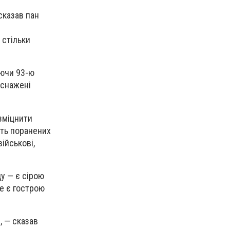
сказав пан
 стільки
аючи 93-ю
иснажені
 зміцнити
сть поранених
військові,
у — є сірою
не є гострою
, — сказав