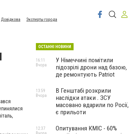
Довідкова
Эксперты города
ОСТАННІ НОВИНИ
м
У Німеччині помітили
16:11
Вчора
підозрілі дрони над базою,
де ремонтують Patriot
В Генштабі розкрили
13:59
Вчора
наслідки атаки . ЗСУ
вався
масовано вдарили по Росії,
зупинялися
є прильоти
італь,
Опитування КМІС - 60%
12:37
Вчора