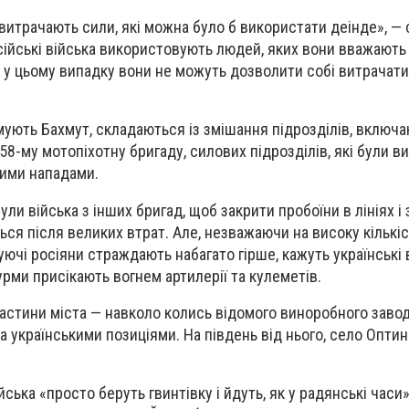
, витрачають сили, які можна було б використати деінде», — 
ійські війська використовують людей, яких вони вважають
ь у цьому випадку вони не можуть дозволити собі витрачати
имують Бахмут, складаються із змішання підрозділів, включ
58-му мотопіхотну бригаду, силових підрозділів, які були в
ими нападами.
и війська з інших бригад, щоб закрити пробоїни в лініях і
ся після великих втрат. Але, незважаючи на високу кількі
куючі росіяни страждають набагато гірше, кажуть українські 
турми присікають вогнем артилерії та кулеметів.
частини міста — навколо колись відомого виноробного завод
а українськими позиціями. На південь від нього, село Опти
йська «просто беруть гвинтівку і йдуть, як у радянські часи»