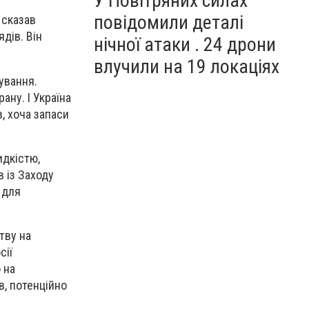
У Повітряних силах
повідомили деталі
 сказав
ядів. Він
нічної атаки . 24 дрони
влучили на 19 локаціях
ування.
ану. І Україна
, хоча запаси
идкістю,
 із Заходу
 для
тву на
сії
 на
в, потенційно