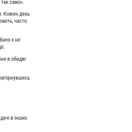
 так само».
и. Кожен день
пають, часто
било з ніг
ії.
ння в обидві
, загорнувшись
дачі в інших