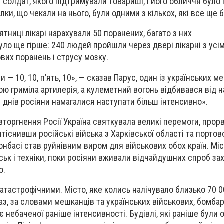
в солдат, якого підтримували товариші, і його обличчя було
лки, що чекали на нього, були одними з кількох, які все ще б
тниці лікарі нарахували 50 поранених, багато з них
уло ще гірше: 240 людей пройшли через двері лікарні з усім
вих поранень і струсу мозку.
— 10, 10, п’ять, 10», — сказав Парус, один із українських ме
вою гриміла артилерія, а кулеметний вогонь відбивався від 
у днів росіяни намагалися наступати більш інтенсивно».
 вторгнення Росії Україна святкувала великі перемоги, про
итіснивши російські війська з Харківської області та портов
онбасі став руйнівним виром для військових обох країн. Мі
йськ і техніки, поки росіяни вживали відчайдушних спроб за
о.
атастрофічними. Місто, яке колись налічувало близько 70 0
раз, за ​​словами мешканців та українських військових, бомб
є небаченої раніше інтенсивності. Будівлі, які раніше були о