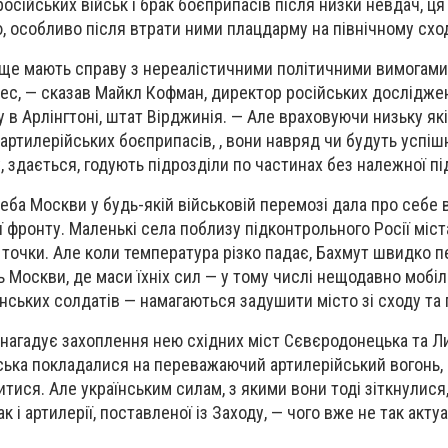
сійських військ і брак боєприпасів після низки невдач, ця
 особливо після втрати ними плацдарму на північному сход
е ще мають справу з нереалістичними політичними вимогами
ес, — сказав Майкл Кофман, директор російських дослідже
 в Арлінгтоні, штат Вірджинія. — Але враховуючи низьку як
 артилерійських боєприпасів, , вони навряд чи будуть успі
у, здається, годують підрозділи по частинах без належної п
ба Москви у будь-якій військовій перемозі дала про себе 
ї фронту. Маленькі села поблизу підконтрольного Росії міс
 точки. Але коли температура різко падає, Бахмут швидко 
 Москви, де маси їхніх сил — у тому числі нещодавно мобіл
їнських солдатів — намагаються задушити місто зі сходу та 
ті нагадує захоплення нею східних міст Сєвєродонецька та Л
ійська покладалися на переважаючий артилерійський вогонь,
питися. Але українським силам, з якими вони тоді зіткнулися
к і артилерії, поставленої із Заходу, — чого вже не так акту