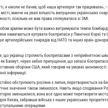
уті, я ніколи не бачив, щоб наша артилерія так працювала», –
 місті, маючи на увазі кількість випущених українських снар
ності, оскільки не мав права спілкуватися зі ЗМІ.
и обом арміям може бути важко витримувати темпи бомбард
ни намагаються купувати боєприпаси у Північної Кореї та Ір
е артилерійських снарядів від НАТО та інших країн-донорів
е, що українці стріляють боєприпасами з неприйнятною шв
, як Бахмут, через хибне припущення, що запаси боєприпасів
ставник оборони США, який говорив на умовах анонімності.
ної інформації.
остійно обстрілюють росіяни з липня, перетворюється на би
гічне значення також змінилося. Навіть якщо сподівання Ро
иторію зменшилися, вона все одно може перетворити місто
ля Києва, забравши війська з інших українських пріоритеті
аступальними операціями.