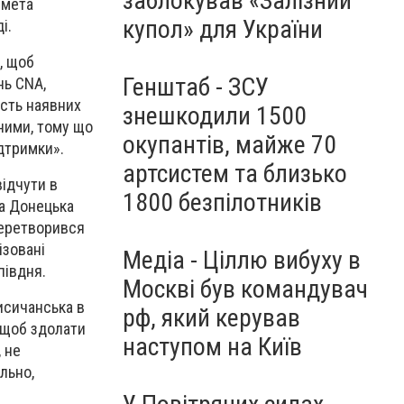
заблокував «Залізний
 мета
купол» для України
і.
, щоб
Генштаб - ЗСУ
нь CNA,
ість наявних
знешкодили 1500
шними, тому що
окупантів, майже 70
ідтримки».
артсистем та близько
відчути в
1800 безпілотників
та Донецька
перетворився
ізовані
Медіа - Ціллю вибуху в
півдня.
Москві був командувач
исичанська в
рф, який керував
 щоб здолати
наступом на Київ
, не
ально,