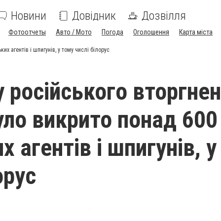
Новини
Довідник
Дозвілля
Фотоотчеты
Авто / Мото
Погода
Оголошення
Карта міста
их агентів і шпигунів, у тому числі білорус
у російського вторгнен
було викрито понад 600
х агентів і шпигунів, 
орус