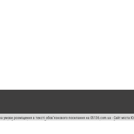
а умови розміщення в тексті обов'язкового посилання на 05136.com.ua - Сайт міста Ю
 тексті або в якості джерела. Порушення виняткових прав переслідується Законом.
ський спецпроєкт", "Політичні новини", "Пресреліз", "PR", "Офіційно", "Політична рек