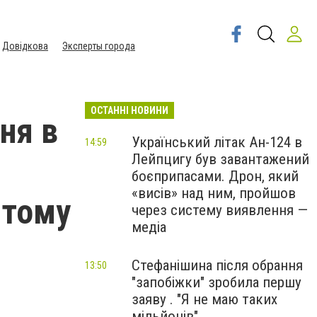
Довідкова
Эксперты города
ОСТАННІ НОВИНИ
ня в
Український літак Ан-124 в
14:59
Лейпцигу був завантажений
боєприпасами. Дрон, який
«висів» над ним, пройшов
у тому
через систему виявлення —
медіа
Стефанішина після обрання
13:50
"запобіжки" зробила першу
заяву . "Я не маю таких
мільйонів"