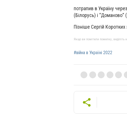
потрапив в Україну чере
(Білорусь) і “Доманово” (
Пізніше Сергій Коротких 
Якщо ви помітили помилку, виділіть нео
#війна в Україні 2022