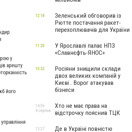
Зеленський обговорив із
12:18
Рютте постачання ракет-
перехоплювачів для України
андир
з
У Ярославлі палає НПЗ
11:20
«Славнєфть-ЯНОС»
зрою у
ців арешту
Росіяни знищили склади
10:32
оторканність
двох великих компаній у
Києві . Ворог атакував
бізнеси
жб його
Хто не має права на
14:55
4 серпня
відстрочку пояснив ТЦК
 управління
Де в Україні повністю
13:27