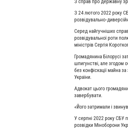
З справ про державну зр
З 24 лютого 2022 року СБ
розвідувально-диверсійн
Серед найгучніших справ
розвідувальної роти полк
міністрів Сергія Коротког
Громадянина Білорусі за
шпигунстві, але згодом 
без конфіскації майна за
України.
Адвокат цього громадяни
завербувати.
«Його затримали і звинув
У серпні 2022 року СБУ 
розвідки Міноборони Укра