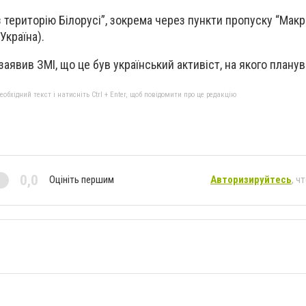
з територію Білорусі”, зокрема через пункти пропуску “Макр
Україна).
заявив ЗМІ, що це був український активіст, на якого плану
бхідний текст і натисніть Ctrl + Enter, щоб повідомити про це редакцію
0,0
Оцініть першим
Авторизируйтесь
, ч