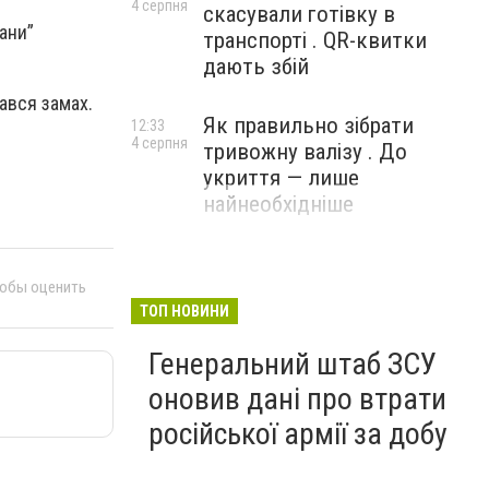
4 серпня
скасували готівку в
ани”
транспорті . QR-квитки
дають збій
вався замах.
Як правильно зібрати
12:33
4 серпня
тривожну валізу . До
укриття — лише
найнеобхідніше
тобы оценить
ТОП НОВИНИ
Генеральний штаб ЗСУ
оновив дані про втрати
російської армії за добу