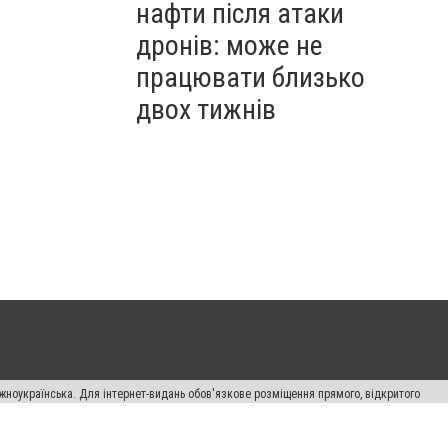
нафти після атаки
дронів: може не
працювати близько
двох тижнів
жноукраїнська. Для інтернет-видань обов'язкове розміщення прямого, відкритого
лама" публікуються на правах реклами.