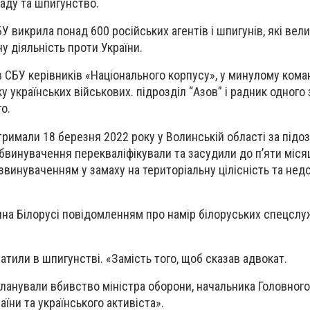
аду та шпигунство.
У викрила понад 600 російських агентів і шпигунів, які вели
у діяльність проти України.
 СБУ керівників «Національного корпусу», у минулому ком
у українських військових. підрозділ “Азов” і радник одного 
о.
тримали 18 березня 2022 року у Волинській області за підо
обвинувачення перекваліфікували та засудили до п’яти міся
 звинуваченням у замаху на територіальну цілісність та нед
на Білорусі повідомленням про намір білоруських спецслу
атили в шпигунстві. «Замість того, щоб сказав адвокат.
планували вбивство міністра оборони, начальника Головного
їни та українського активіста».