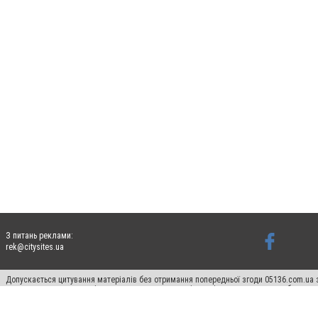
З питань реклами:
rek@citysites.ua
Допускається цитування матеріалів без отримання попередньої згоди 05136.com.ua з
для пошукових систем гіперпосилання на цитовані статті не нижче другого абзацу в
Матеріали з плашками "Новини компаній", "Промо", "Партнерський матеріал", "Партнер