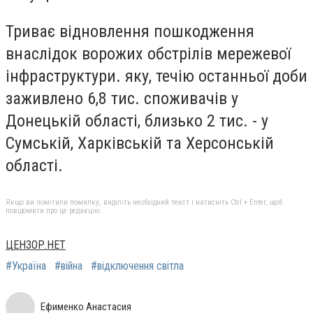
Триває відновлення пошкодження
внаслідок ворожих обстрілів мережевої
інфраструктури. яку, течію останньої доби
заживлено 6,8 тис. споживачів у
Донецькій області, близько 2 тис. - у
Сумській, Харківській та Херсонській
області.
Якщо ви помітили помилку, виділіть необхідний текст і натисніть Ctrl + Enter, щоб
повідомити про це редакцію
ЦЕНЗОР.НЕТ
#Україна
#війна
#відключення світла
Ефименко Анастасия