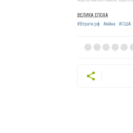
Якщо ви помітили помилку, виділіть нео
ВЕЛИКА ЕПОХА
#Втрати рф
#війна
#США