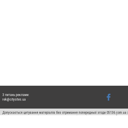
З питань реклами:
rek@citysites.ua
Допускається цитування матеріалів без отримання попередньої згоди 05136.com.ua з
для пошукових систем гіперпосилання на цитовані статті не нижче другого абзацу в
Матеріали з плашками "Новини компаній", "Промо", "Партнерський матеріал", "Партнер