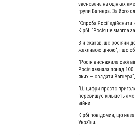
заснована на оцінках аме
групи Вагнера. За його с
"Спроба Росії здійснити
Кірбі. "Росія не змогла 
Він сказав, що росіяни д
жахливою ціною", і що о
"Росія виснажила свої ві
Росія зазнала понад 100 
яких — солдати Вагнера",
"Ці цифри просто приголо
перевищує кількість амер
війни.
Кірбі повідомив, що нез
України.