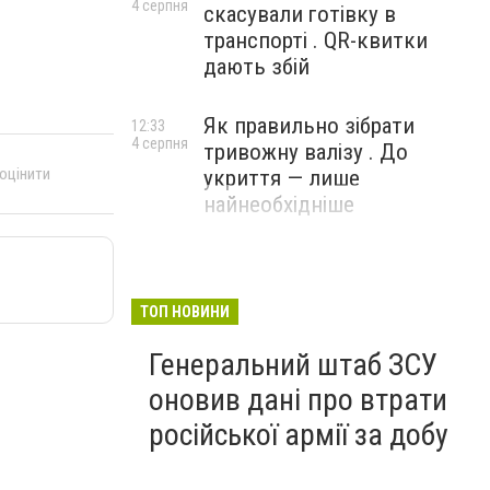
4 серпня
скасували готівку в
транспорті . QR-квитки
дають збій
Як правильно зібрати
12:33
4 серпня
тривожну валізу . До
 оцінити
укриття — лише
найнеобхідніше
ТОП НОВИНИ
Генеральний штаб ЗСУ
оновив дані про втрати
російської армії за добу