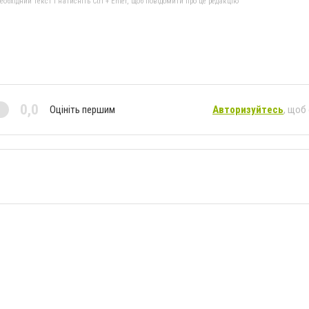
бхідний текст і натисніть Ctrl + Enter, щоб повідомити про це редакцію
0,0
Оцініть першим
Авторизуйтесь
, щоб