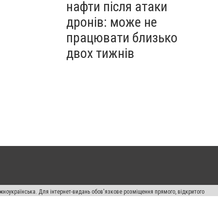
нафти після атаки
дронів: може не
працювати близько
двох тижнів
жноукраїнська. Для інтернет-видань обов'язкове розміщення прямого, відкритого
лама" публікуються на правах реклами.