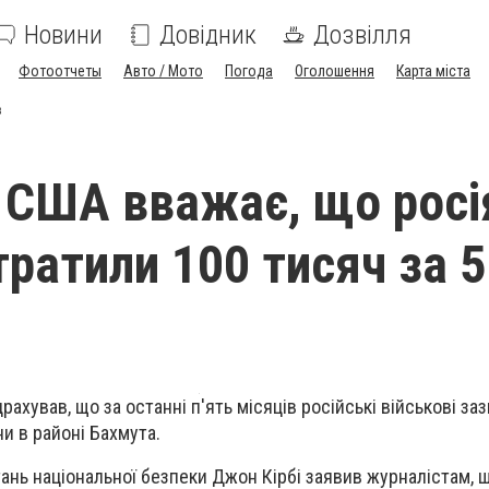
Новини
Довідник
Дозвілля
Фотоотчеты
Авто / Мото
Погода
Оголошення
Карта міста
в
 США вважає, що росі
тратили 100 тисяч за 5
драхував, що за останні п'ять місяців російські військові за
ни в районі Бахмута.
тань національної безпеки Джон Кірбі заявив журналістам, 