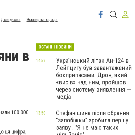
Довідкова
Эксперты города
ОСТАННІ НОВИНИ
яни в
Український літак Ан-124 в
14:59
Лейпцигу був завантажений
боєприпасами. Дрон, який
«висів» над ним, пройшов
через систему виявлення —
медіа
знали 100 000
Стефанішина після обрання
13:50
"запобіжки" зробила першу
заяву . "Я не маю таких
що ця цифра,
мільйонів"