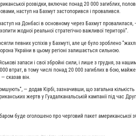
риканської розвідки, включає понад 20 000 загиблих, полов
ловами, наступ на Бахмут застопорився і провалився.
 наступ на Донбасі в основному через Бахмут провалилася, 
захопити жодної реальної стратегічно важливої території".
осягли певних успіхів у Бахмуті, але це було зроблено "жах
борона України в цьому регіоні залишається сильною.
йськові запаси і свої збройні сили, і лише з грудня, за наши
000 втрат, в тому числі понад 20 000 загиблих в бою, майж
 — сказав він.
мшують", — додав Кірбі, зазначивши, що загальна кількість 
иканських жертв у Гуадалканальській кампанії під час Друг
абаром буде оголошено про черговий пакет американської з