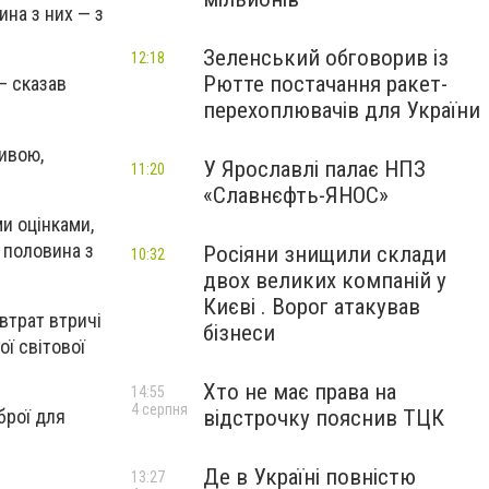
ина з них — з
Зеленський обговорив із
12:18
Рютте постачання ракет-
— сказав
перехоплювачів для України
ливою,
У Ярославлі палає НПЗ
11:20
«Славнєфть-ЯНОС»
ми оцінками,
е половина з
Росіяни знищили склади
10:32
двох великих компаній у
Києві . Ворог атакував
втрат втричі
бізнеси
ої світової
Хто не має права на
14:55
4 серпня
відстрочку пояснив ТЦК
брої для
Де в Україні повністю
13:27