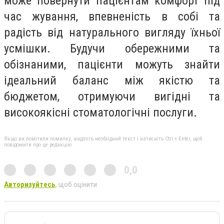
може повернути пацієнтам комфорт під
час жування, впевненість в собі та
радість від натурального вигляду їхньої
усмішки. Будучи обережними та
обізнаними, пацієнти можуть знайти
ідеальний баланс між якістю та
бюджетом, отримуючи вигідні та
високоякісні стоматологічні послуги.
Якщо ви помітили помилку, виділіть необхідний текст і натисніть Ctrl + Enter, щоб
повідомити про це редакцію
0,0
Авторизуйтесь
, щоб оцінити